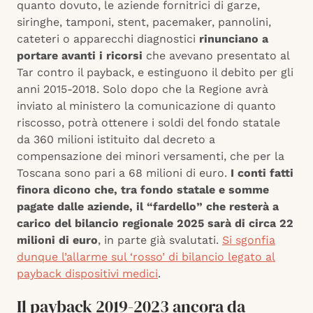
quanto dovuto, le aziende fornitrici di garze,
siringhe, tamponi, stent, pacemaker, pannolini,
cateteri o apparecchi diagnostici
rinunciano a
portare avanti i ricorsi
che avevano presentato al
Tar contro il payback, e estinguono il debito per gli
anni 2015-2018. Solo dopo che la Regione avrà
inviato al ministero la comunicazione di quanto
riscosso, potrà ottenere i soldi del fondo statale
da 360 milioni istituito dal decreto a
compensazione dei minori versamenti, che per la
Toscana sono pari a 68 milioni di euro.
I conti fatti
finora dicono che, tra fondo statale e somme
pagate dalle aziende, il “fardello” che resterà a
carico del bilancio regionale 2025 sarà di circa 22
milioni di euro
, in parte già svalutati.
Si sgonfia
dunque l’allarme sul ‘rosso’ di bilancio legato al
payback dispositivi medici
.
Il payback 2019-2023 ancora da