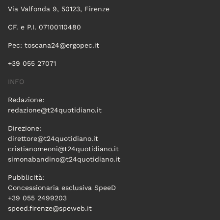
Via Valfonda 9, 50123, Firenze
CF. e P.I. 07100110480
Pec:
toscana24@ergopec.it
+39 055 27071
INFO
Redazione:
redazione@t24quotidiano.it
Direzione:
direttore@t24quotidiano.it
cristianomeoni@t24quotidiano.it
simonabandino@t24quotidiano.it
Pubblicità:
Concessionaria esclusiva SpeeD
+39 055 2499203
speed.firenze@speweb.it