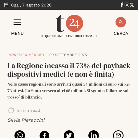
Oggi,
7 agosto 2026
MENU
CERCA
IL QUOTIDIANO ECONOMICO TOSCANO
IMPRESE & MERCATI
09 SETTEMBRE 2025
La Regione incassa il 73% del payback
dispositivi medici (e non è finita)
Nelle casse regionali sono arrivati quasi 54 milioni di euro sui 72-
73 attesi. Lo Stato verserà altri 68 milioni. Si sgonfia l’allarme sul
‘rosso’ di bilancio.
3
min read
Silvia Pieraccini