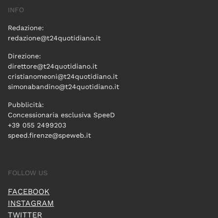
INFO
Redazione:
redazione@t24quotidiano.it
Direzione:
direttore@t24quotidiano.it
cristianomeoni@t24quotidiano.it
simonabandino@t24quotidiano.it
Pubblicità:
Concessionaria esclusiva SpeeD
+39 055 2499203
speed.firenze@speweb.it
FOLLOW US
FACEBOOK
INSTAGRAM
TWITTER