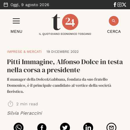
Oggi,
9 agosto 2026
MENU
CERCA
IL QUOTIDIANO ECONOMICO TOSCANO
IMPRESE & MERCATI
19 DICEMBRE 2022
Pitti Immagine, Alfonso Dolce in testa
nella corsa a presidente
Il manager della Dolce&Gabbana, fondata da suo fratello
Domenico, è il principale candidato al vertice della società
fieristica.
2
min read
Silvia Pieraccini