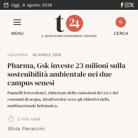
Oggi,
8 agosto 2026
MENU
CERCA
IL QUOTIDIANO ECONOMICO TOSCANO
INDUSTRIA
02 APRILE 2026
Pharma, Gsk investe 23 milioni sulla
sostenibilità ambientale nei due
campus senesi
Pannelli fotovoltaici, riduzione delle emissioni di Co2 e dei
consumi di acqua, biodiversità: ecco gli obiettivi della
multinazionale britannica.
2
min read
Silvia Pieraccini