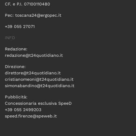
CF. e P.I. 07100110480
Pec:
toscana24@ergopec.it
+39 055 27071
INFO
Redazione:
redazione@t24quotidiano.it
Direzione:
direttore@t24quotidiano.it
cristianomeoni@t24quotidiano.it
simonabandino@t24quotidiano.it
Pubblicità:
Concessionaria esclusiva SpeeD
+39 055 2499203
speed.firenze@speweb.it