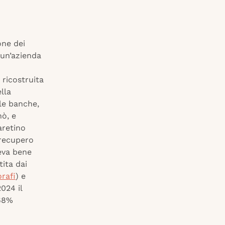
one dei
 un’azienda
ricostruita
lla
le banche,
nò, e
aretino
 recupero
ceva bene
ita dai
rafi
) e
024 il
 68%
0