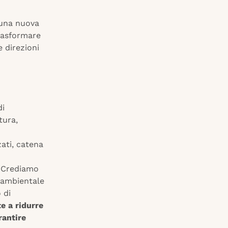
 una nuova
rasformare
e direzioni
di
tura,
zati, catena
 “Crediamo
e ambientale
 di
te a ridurre
rantire