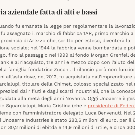
ia aziendale fatta di alti e bassi
quando fu emanata la legge per regolamentare la lavorazi
e fu assegnato il marchio di fabbrica 1AR, primo marchio a
 provincia di Arezzo che, scritto per esteso, diventerà la
one sociale; nel 1944 la fabbrica venne bombardata e poi 
ogo, fino al passaggio nel 1999 al fondo Morgan Grenfell de
nk e al riacquisto, tre anni e mezzo dopo con l’aiuto del
lla famiglia fondatrice Zucchi. Il rilancio però non funzio
nì all’asta dove, nel 2012, fu acquistata dall’imprenditore 
rcialupi, titolare della Chimet, colosso specializzato nel
 preziosi dai rifiuti e dagli scarti industriali, che la conos
guidata alla metà degli anni Novanta. Oggi Unoaerre è gest
rgio Squarcialupi, Maria Cristina (che è
presidente di Federo
sieme con l’amministratore delegato Luca Benvenuti. Nel 2
i Unoaerre Industries è stato 282,6 milioni di euro, per il
con 30,2 milioni di ebitda e 14,9 milioni di utile, e circa 30