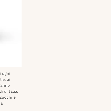
i ogni
ie, ai
t’anno
 d’Italia,
 Zucchi e
 a