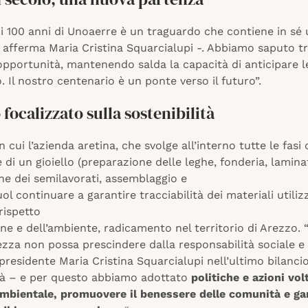
 i 100 anni di Unoaerre è un traguardo che contiene in sé
 afferma Maria Cristina Squarcialupi -. Abbiamo saputo t
 opportunità, mantenendo salda la capacità di anticipare l
 Il nostro centenario è un ponte verso il futuro”.
o focalizzato sulla sostenibilità
n cui l’azienda aretina, che svolge all’interno tutte le fasi 
 di un gioiello (preparazione delle leghe, fonderia, lamina
ne dei semilavorati, assemblaggio e
vuol continuare a garantire tracciabilità dei materiali utiliz
 rispetto
ne e dell’ambiente, radicamento nel territorio di Arezzo.
ezza non possa prescindere dalla responsabilità sociale 
 presidente Maria Cristina Squarcialupi nell’ultimo bilancio
ità – e per questo abbiamo adottato
politiche e azioni vol
ambientale, promuovere il benessere delle comunità e ga