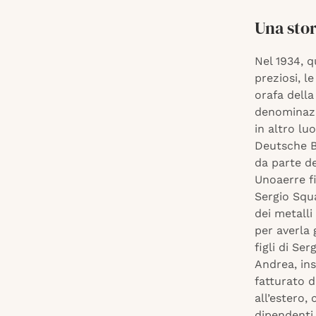
Una stor
Nel 1934, 
preziosi, l
orafa della
denominazi
in altro lu
Deutsche Ba
da parte de
Unoaerre fi
Sergio Squa
dei metalli
per averla 
figli di Se
Andrea, in
fatturato d
all’estero, 
dipendenti.