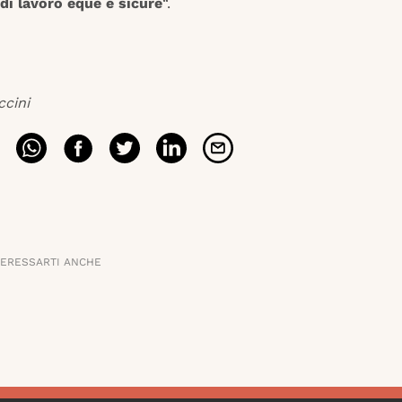
di lavoro eque e sicure
“.
ccini
TERESSARTI ANCHE