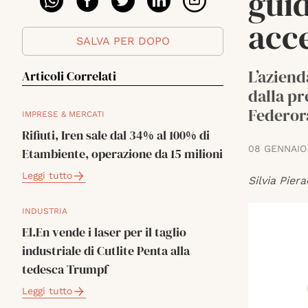
guid
acce
SALVA PER DOPO
L’aziend
Articoli Correlati
dalla pr
Federora
IMPRESE & MERCATI
Rifiuti, Iren sale dal 34% al 100% di
08 GENNAIO
Etambiente, operazione da 15 milioni
Leggi tutto
Silvia Piera
INDUSTRIA
El.En vende i laser per il taglio
industriale di Cutlite Penta alla
tedesca Trumpf
Leggi tutto