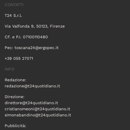
CONTATTI
T24 S.r.l.
Via Valfonda 9, 50123, Firenze
CF. e P.I. 07100110480
Pec:
toscana24@ergopec.it
+39 055 27071
INFO
Redazione:
redazione@t24quotidiano.it
Direzione:
direttore@t24quotidiano.it
cristianomeoni@t24quotidiano.it
simonabandino@t24quotidiano.it
Pubblicità: