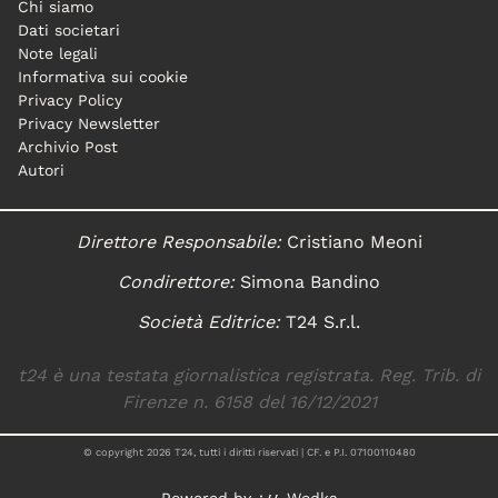
Chi siamo
Dati societari
Note legali
Informativa sui cookie
Privacy Policy
Privacy Newsletter
Archivio Post
Autori
Direttore Responsabile:
Cristiano Meoni
Condirettore:
Simona Bandino
Società Editrice:
T24 S.r.l.
t24 è una testata giornalistica registrata. Reg. Trib. di
Firenze n. 6158 del 16/12/2021
© copyright
2026
T24, tutti i diritti riservati | CF. e P.I. 07100110480