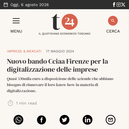
Oggi,
6 agosto 2026
MENU
CERCA
IL QUOTIDIANO ECONOMICO TOSCANO
IMPRESE & MERCATI
17 MAGGIO 2024
Nuovo bando Cciaa Firenze per la
digitalizzazione delle imprese
Quasi 330mila euro a disposizione delle aziende che abbiano
bisogno di rinnovare il loro know how in materia di
digitalizzazione.
1
min read