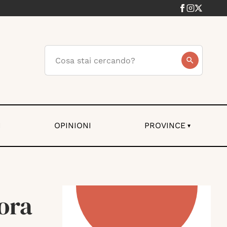
I
OPINIONI
PROVINCE
▾
ora