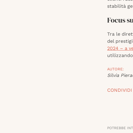
stabilità g
Focus su
Tra le diret
del presti
2024 – a v
utilizzand
AUTORE:
Silvia Piera
CONDIVIDI
POTREBBE IN