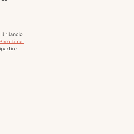
il rilancio
erotti nel
ipartire