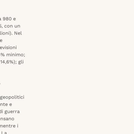
ra 980 e
25, con un
ioni). Nel
 e
evisioni
 6% minimo;
14,6%); gli
o
geopolitici
ente e
di guerra
pensano
mentre i
. La