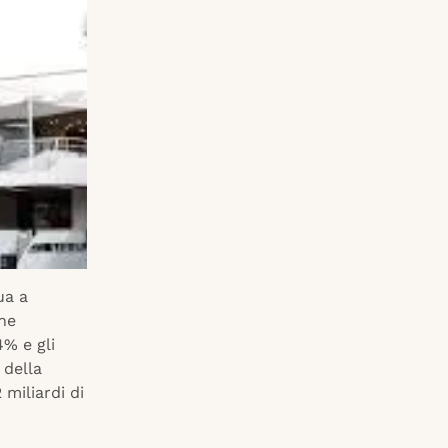
ua a
che
4% e gli
 della
miliardi di