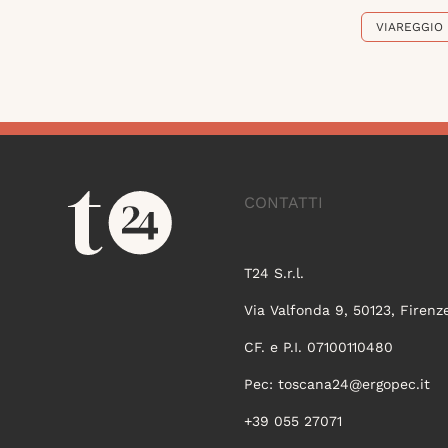
VIAREGGIO
CONTATTI
T24 S.r.l.
Via Valfonda 9, 50123, Firenz
CF. e P.I. 07100110480
Pec:
toscana24@ergopec.it
+39 055 27071