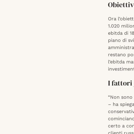
Obiettiv
Ora l’obiett
1.020 milio
ebitda di 1
piano di sv
amministrat
restano pos
l’ebitda mar
investiment
I fattor
“Non sono n
– ha spiega
conservativ
cominciano
certo a co
clienti rus