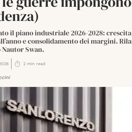
 le guerre impongono
denza)
to il piano industriale 2026-2028: crescit
ll’anno e consolidamento dei margini. Rila
 Nautor Swan.
2026
2
min read
ccini