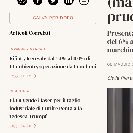
(ma
pru
SALVA PER DOPO
Presenta
Articoli Correlati
del 6% a
marchio
IMPRESE & MERCATI
Rifiuti, Iren sale dal 34% al 100% di
08 MAGGIO 
Etambiente, operazione da 15 milioni
Leggi tutto
Silvia Piera
INDUSTRIA
El.En vende i laser per il taglio
industriale di Cutlite Penta alla
tedesca Trumpf
Leggi tutto