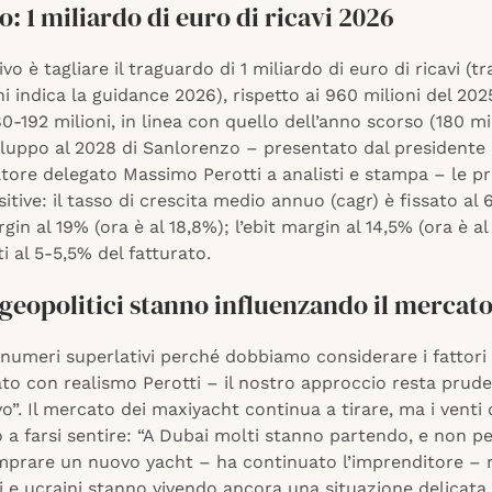
o: 1 miliardo di euro di ricavi 2026
ivo è tagliare il traguardo di 1 miliardo di euro di ricavi (t
ni indica la guidance 2026), rispetto ai 960 milioni del 20
80-192 milioni, in linea con quello dell’anno scorso (180 mil
iluppo al 2028 di Sanlorenzo – presentato dal presidente
ore delegato Massimo Perotti a analisti e stampa – le pr
itive: il tasso di crescita medio annuo (cagr) è fissato al
gin al 19% (ora è al 18,8%); l’ebit margin al 14,5% (ora è al 
i al 5-5,5% del fatturato.
i geopolitici stanno influenzando il mercat
umeri superlativi perché dobbiamo considerare i fattori 
to con realismo Perotti – il nostro approccio resta prud
o”. Il mercato dei maxiyacht continua a tirare, ma i venti 
 a farsi sentire: “A Dubai molti stanno partendo, e non 
mprare un nuovo yacht – ha continuato l’imprenditore – 
si e ucraini stanno vivendo ancora una situazione delicata