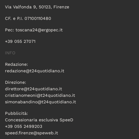
Via Valfonda 9, 50123, Firenze
CF. e P.I. 07100110480
Pec:
toscana24@ergopec.it
+39 055 27071
INFO
Redazione:
redazione@t24quotidiano.it
Direzione:
direttore@t24quotidiano.it
cristianomeoni@t24quotidiano.it
simonabandino@t24quotidiano.it
Pubblicità:
Concessionaria esclusiva SpeeD
+39 055 2499203
speed.firenze@speweb.it