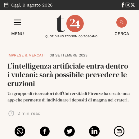
Oggi,
9 agosto 2026
MENU
CERCA
IL QUOTIDIANO ECONOMICO TOSCANO
IMPRESE & MERCATI
08 SETTEMBRE 2023
L’intelligenza artificiale entra dentro
i vulcani: sarà possibile prevedere le
eruzioni
Un gruppo di ricercatori dell’Università di Firenze ha creato una
app che permette di individuare i depositi di magma nei crateri.
2
min read