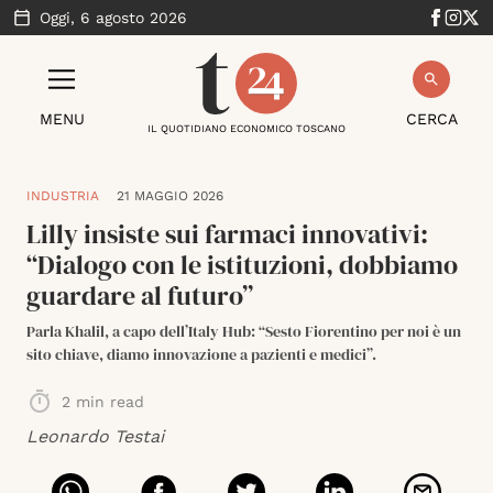
Oggi,
6 agosto 2026
MENU
CERCA
IL QUOTIDIANO ECONOMICO TOSCANO
INDUSTRIA
21 MAGGIO 2026
Lilly insiste sui farmaci innovativi:
“Dialogo con le istituzioni, dobbiamo
guardare al futuro”
Parla Khalil, a capo dell’Italy Hub: “Sesto Fiorentino per noi è un
sito chiave, diamo innovazione a pazienti e medici”.
2
min read
Leonardo Testai