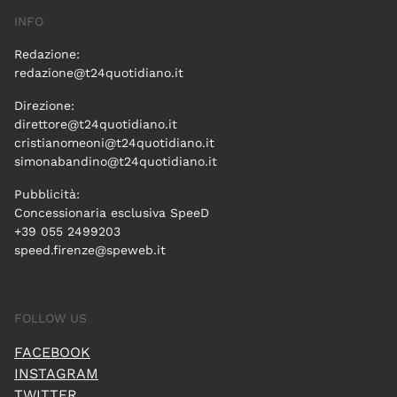
INFO
Redazione:
redazione@t24quotidiano.it
Direzione:
direttore@t24quotidiano.it
cristianomeoni@t24quotidiano.it
simonabandino@t24quotidiano.it
Pubblicità:
Concessionaria esclusiva SpeeD
+39 055 2499203
speed.firenze@speweb.it
FOLLOW US
FACEBOOK
INSTAGRAM
TWITTER