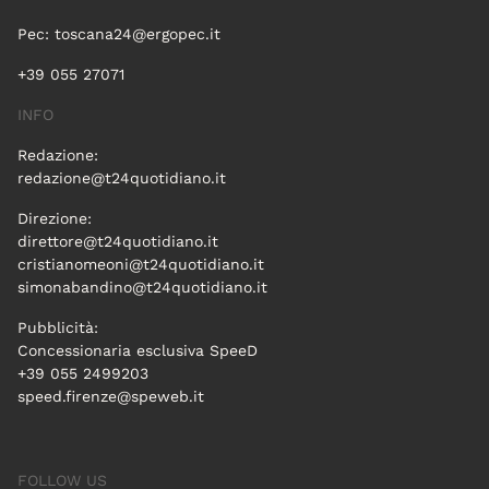
Pec:
toscana24@ergopec.it
+39 055 27071
INFO
Redazione:
redazione@t24quotidiano.it
Direzione:
direttore@t24quotidiano.it
cristianomeoni@t24quotidiano.it
simonabandino@t24quotidiano.it
Pubblicità:
Concessionaria esclusiva SpeeD
+39 055 2499203
speed.firenze@speweb.it
FOLLOW US