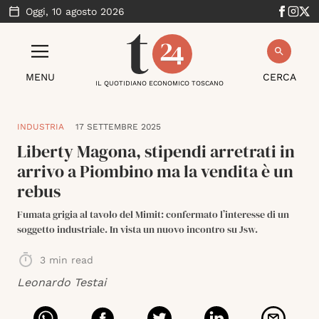
Oggi,
10 agosto 2026
MENU
CERCA
IL QUOTIDIANO ECONOMICO TOSCANO
INDUSTRIA
17 SETTEMBRE 2025
Liberty Magona, stipendi arretrati in
arrivo a Piombino ma la vendita è un
rebus
Fumata grigia al tavolo del Mimit: confermato l’interesse di un
soggetto industriale. In vista un nuovo incontro su Jsw.
3
min read
Leonardo Testai