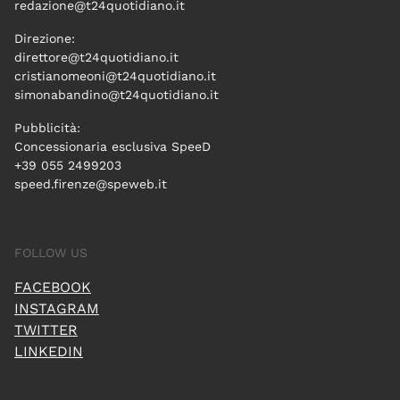
redazione@t24quotidiano.it
Direzione:
direttore@t24quotidiano.it
cristianomeoni@t24quotidiano.it
simonabandino@t24quotidiano.it
Pubblicità:
Concessionaria esclusiva SpeeD
+39 055 2499203
speed.firenze@speweb.it
FOLLOW US
FACEBOOK
INSTAGRAM
TWITTER
LINKEDIN