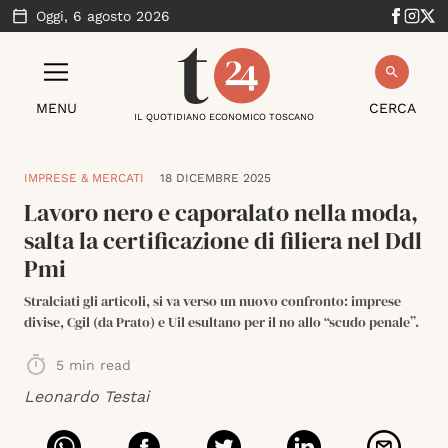
Oggi,
6 agosto 2026
MENU
CERCA
IL QUOTIDIANO ECONOMICO TOSCANO
IMPRESE & MERCATI
18 DICEMBRE 2025
Lavoro nero e caporalato nella moda,
salta la certificazione di filiera nel Ddl
Pmi
Stralciati gli articoli, si va verso un nuovo confronto: imprese
divise, Cgil (da Prato) e Uil esultano per il no allo “scudo penale”.
5
min read
Leonardo Testai