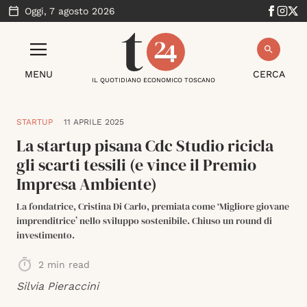
Oggi,
7 agosto 2026
MENU
CERCA
IL QUOTIDIANO ECONOMICO TOSCANO
STARTUP
11 APRILE 2025
La startup pisana Cdc Studio ricicla
gli scarti tessili (e vince il Premio
Impresa Ambiente)
La fondatrice, Cristina Di Carlo, premiata come ‘Migliore giovane
imprenditrice’ nello sviluppo sostenibile. Chiuso un round di
investimento.
2
min read
Silvia Pieraccini