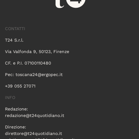
CONTATTI
T24 S.r.l.
Via Valfonda 9, 50123, Firenze
CF. e P.I. 07100110480
Pec:
toscana24@ergopec.it
+39 055 27071
INFO
Redazione:
redazione@t24quotidiano.it
Direzione:
direttore@t24quotidiano.it