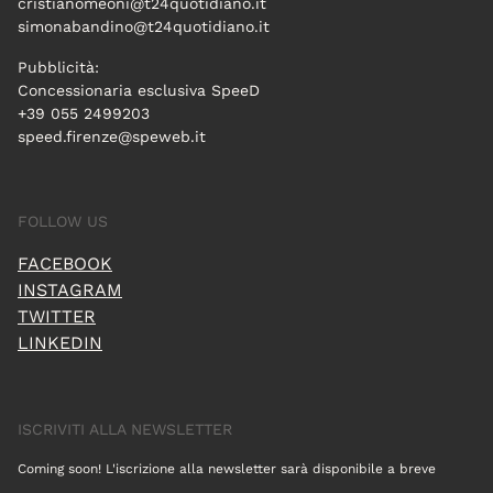
cristianomeoni@t24quotidiano.it
simonabandino@t24quotidiano.it
Pubblicità:
Concessionaria esclusiva SpeeD
+39 055 2499203
speed.firenze@speweb.it
FOLLOW US
FACEBOOK
INSTAGRAM
TWITTER
LINKEDIN
ISCRIVITI ALLA NEWSLETTER
Coming soon! L'iscrizione alla newsletter sarà disponibile a breve