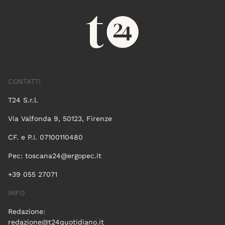
CONTATTI
T24 S.r.l.
Via Valfonda 9, 50123, Firenze
CF. e P.I. 07100110480
Pec:
toscana24@ergopec.it
+39 055 27071
INFO
Redazione:
redazione@t24quotidiano.it