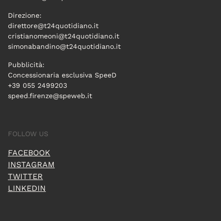
Direzione:
direttore@t24quotidiano.it
cristianomeoni@t24quotidiano.it
simonabandino@t24quotidiano.it
Pubblicità:
Concessionaria esclusiva SpeeD
+39 055 2499203
speed.firenze@speweb.it
FOLLOW US
FACEBOOK
INSTAGRAM
TWITTER
LINKEDIN