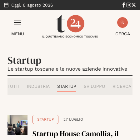
Oggi,
8 agosto 2026
MENU
CERCA
IL QUOTIDIANO ECONOMICO TOSCANO
Startup
Le startup toscane e le nuove aziende innovative
TUTTI
INDUSTRIA
STARTUP
SVILUPPO
RICERCA
STARTUP
27 LUGLIO
Startup House Camollia, il