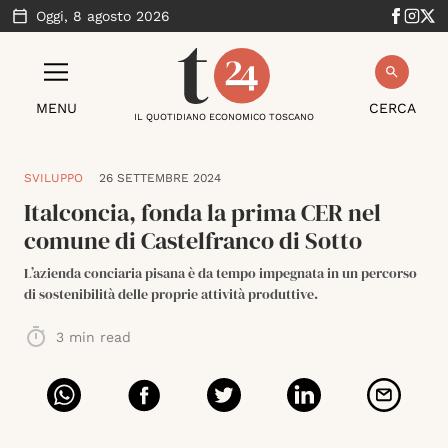
Oggi,
8 agosto 2026
MENU
CERCA
IL QUOTIDIANO ECONOMICO TOSCANO
SVILUPPO
26 SETTEMBRE 2024
Italconcia, fonda la prima CER nel
comune di Castelfranco di Sotto
L’azienda conciaria pisana è da tempo impegnata in un percorso
di sostenibilità delle proprie attività produttive.
3
min read