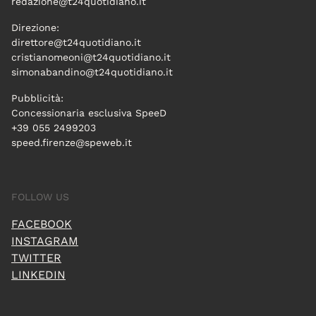
redazione@t24quotidiano.it
Direzione:
direttore@t24quotidiano.it
cristianomeoni@t24quotidiano.it
simonabandino@t24quotidiano.it
Pubblicità:
Concessionaria esclusiva SpeeD
+39 055 2499203
speed.firenze@speweb.it
FOLLOW US
FACEBOOK
INSTAGRAM
TWITTER
LINKEDIN