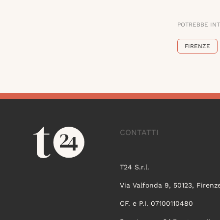
POTREBBE IN
FIRENZE
CONTATTI
T24 S.r.l.
Via Valfonda 9, 50123, Firenz
CF. e P.I. 07100110480