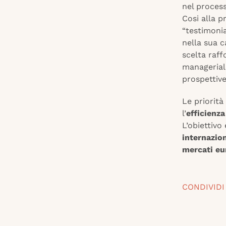
nel proces
Cosi alla p
“testimonia
nella sua c
scelta raff
managerial
prospettive
Le priorità
l’
efficienza
L’obiettivo
internazio
mercati eu
CONDIVIDI