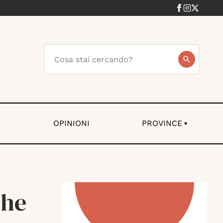
I
OPINIONI
PROVINCE
▾
che