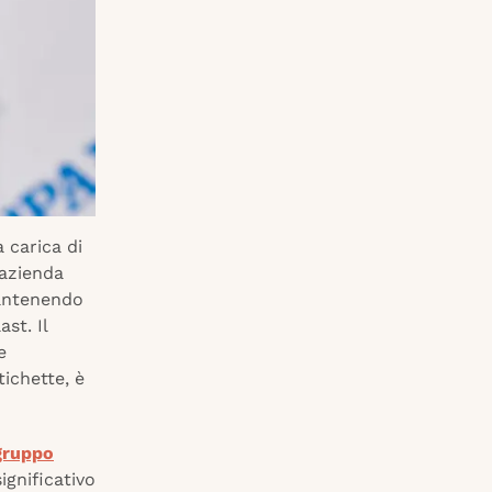
 carica di
’azienda
antenendo
ast. Il
e
tichette, è
gruppo
ignificativo