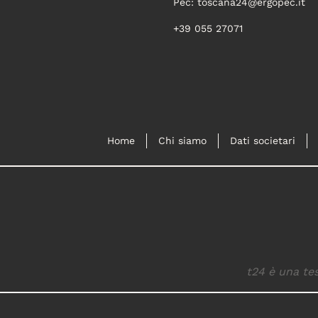
Pec:
toscana24@ergopec.it
+39 055 27071
Home
Chi siamo
Dati societari
t24 è una tes