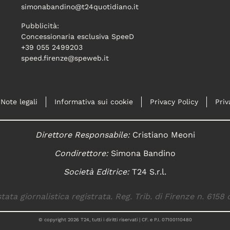
simonabandino@t24quotidiano.it
Pubblicità:
Concessionaria esclusiva SpeeD
+39 055 2499203
speed.firenze@speweb.it
Note legali
Informativa sui cookie
Privacy Policy
Priv
Direttore Responsabile:
Cristiano Meoni
Condirettore:
Simona Bandino
Società Editrice:
T24 S.r.l.
tata giornalistica registrata. Reg. Trib. di Firenze n. 6158 
© copyright
2026
T24, tutti i diritti riservati | CF. e P.I. 07100110480