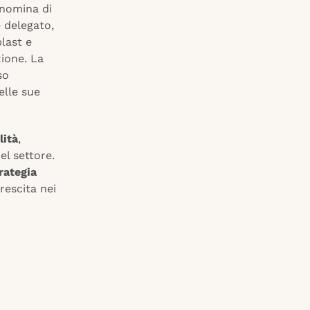
 nomina di
e delegato,
last e
zione. La
so
elle sue
lità
,
el settore.
rategia
rescita nei