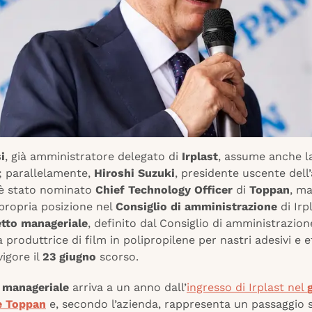
i
, già amministratore delegato di
Irplast
, assume anche la
; parallelamente,
Hiroshi Suzuki
, presidente uscente dell
è stato nominato
Chief Technology Officer
di
Toppan
, m
 propria posizione nel
Consiglio di amministrazione
di Irpl
tto manageriale
, definito dal Consiglio di amministrazion
a produttrice di film in polipropilene per nastri adesivi e e
vigore il
23 giugno
scorso.
o manageriale
arriva a un anno dall’
ingresso di Irplast nel
e Toppan
e, secondo l’azienda, rappresenta un passaggio s