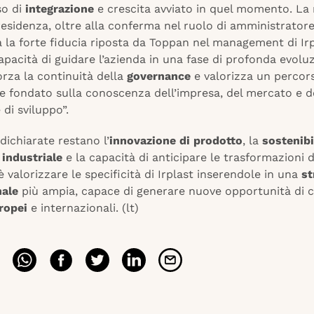
so di
integrazione
e crescita avviato in quel momento. La
residenza, oltre alla conferma nel ruolo di amministrator
 la forte fiducia riposta da Toppan nel management di Irp
apacità di guidare l’azienda in una fase di profonda evolu
orza la continuità della
governance
e valorizza un percor
e fondato sulla conoscenza dell’impresa, del mercato e d
 di sviluppo”.
 dichiarate restano l’
innovazione di prodotto
, la
sostenibi
 industriale
e la capacità di anticipare le trasformazioni d
 è valorizzare le specificità di Irplast inserendole in una
st
nale
più ampia, capace di generare nuove opportunità di c
ropei
e internazionali. (lt)