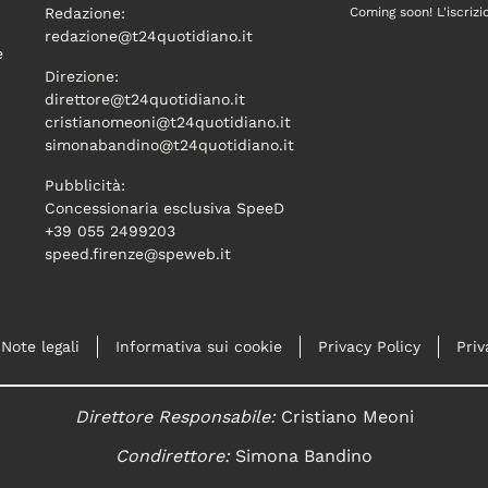
Redazione:
Coming soon! L'iscrizi
redazione@t24quotidiano.it
e
Direzione:
direttore@t24quotidiano.it
cristianomeoni@t24quotidiano.it
simonabandino@t24quotidiano.it
Pubblicità:
Concessionaria esclusiva SpeeD
+39 055 2499203
speed.firenze@speweb.it
Note legali
Informativa sui cookie
Privacy Policy
Priv
Direttore Responsabile:
Cristiano Meoni
Condirettore:
Simona Bandino