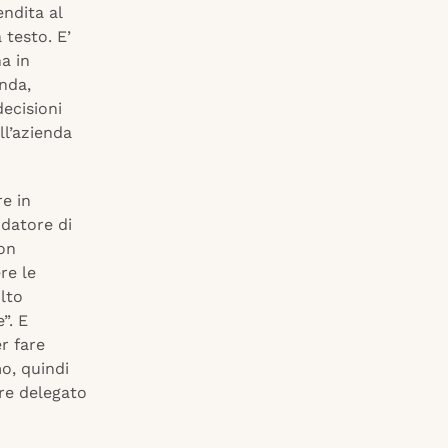
ndita al
 testo. E’
a in
enda,
ecisioni
ll’azienda
re in
ndatore di
on
re le
lto
”. E
r fare
mo, quindi
re delegato