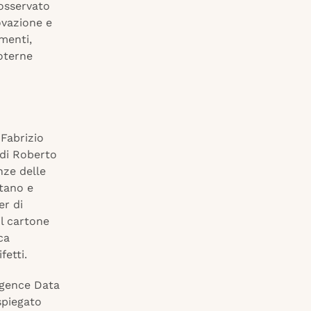
 osservato
ovazione e
menti,
poterne
 Fabrizio
 di Roberto
nze delle
etano e
er di
il cartone
ca
fetti.
ligence Data
spiegato