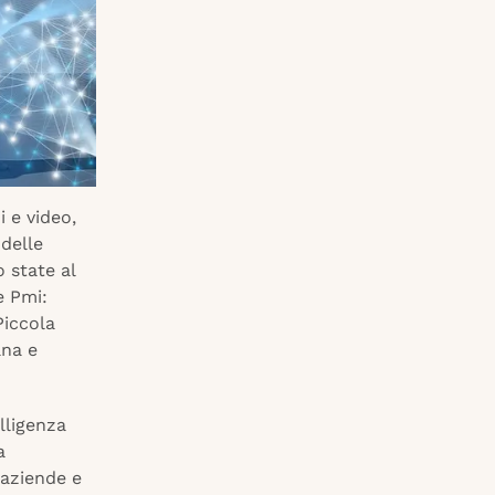
 e video,
 delle
o state al
e Pmi:
Piccola
ana e
lligenza
a
 aziende e