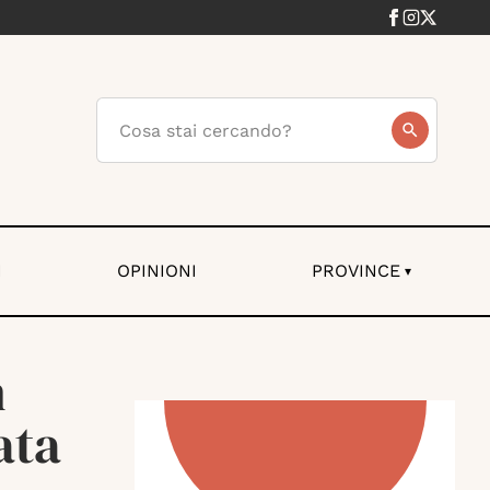
I
OPINIONI
PROVINCE
▾
n
ata