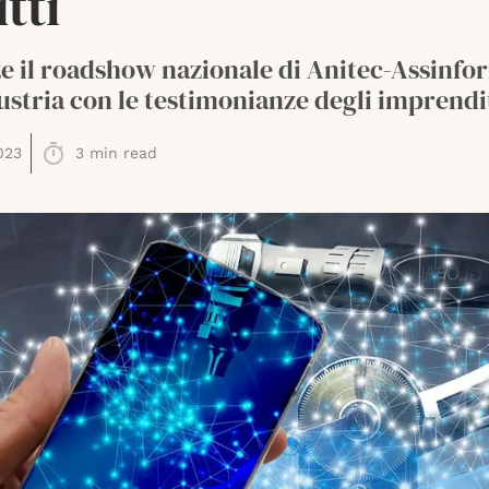
utti
e il roadshow nazionale di Anitec-Assinfo
stria con le testimonianze degli imprendi
023
3
min read