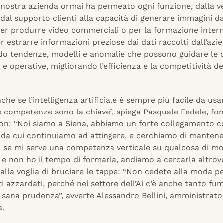
a nostra azienda ormai ha permeato ogni funzione, dalla ve
dal supporto clienti alla capacità di generare immagini da
per produrre video commerciali o per la formazione intern
r estrarre informazioni preziose dai dati raccolti dall’azi
ndo tendenze, modelli e anomalie che possono guidare le d
 e operative, migliorando l’efficienza e la competitività de
nche se l’intelligenza artificiale è sempre più facile da usa
e competenze sono la chiave”, spiega Pasquale Fedele, fo
on: “Noi siamo a Siena, abbiamo un forte collegamento c
à da cui continuiamo ad attingere, e cerchiamo di mantene
rò se mi serve una competenza verticale su qualcosa di mo
 e non ho il tempo di formarla, andiamo a cercarla altrove
alla voglia di bruciare le tappe: “Non cedete alla moda pe
i azzardati, perché nel settore dell’Ai c’è anche tanto fu
 sana prudenza”, avverte Alessandro Bellini, amministrato
a.