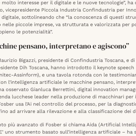
’è molto interesse per il digitale e le nuove tecnologie”, ha
o, vicepresidente Piccola Industria Confindustria per Inn
 digitale, sottolineando che “la conoscenza di questi stru
 nelle piccole imprese, va strutturata e valorizzata per 
ppieno le potenzialità”.
chine pensano, interpretano e agiscono”
 Maurizio Bigazzi, presidente di Confindustria Toscana, e di
residente Dih Toscana, hanno introdotto il keynote speech
nitec-Assinform), e una tavola rotonda con le testimonia
on l’intelligenza artificiale le macchine pensano, interpr
ha osservato Gianluca Berrettini, digital innovation manag
enda lucchese leader nella produzione di macchinari per 
osber usa l’Ai nel controllo del processo, per la diagnosti
fino ad arrivare alla rilevazione e alla classificazione dei di
o più avanzato di Fosber si chiama Aida (Artificial Intel
“E’ uno strumento basato sull’intelligenza artificiale – ha 