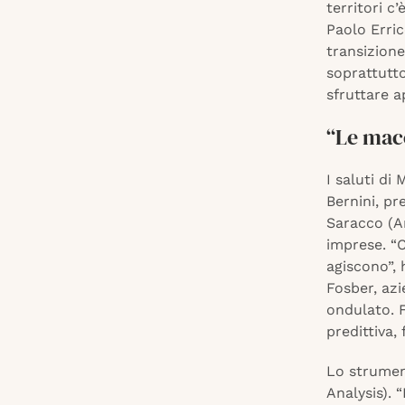
territori c
Paolo Erric
transizione
soprattutto
sfruttare a
“Le mac
I saluti di
Bernini, p
Saracco (A
imprese. “C
agiscono”, 
Fosber, azi
ondulato. F
predittiva, 
Lo strument
Analysis). 