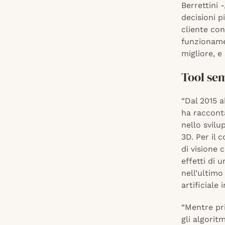
Berrettini -
decisioni p
cliente con
funzioname
migliore, e
Tool sem
“Dal 2015 a
ha raccont
nello svilu
3D. Per il 
di visione 
effetti di 
nell’ultimo
artificiale 
“Mentre pri
gli algorit