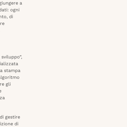
 giungere a
dati: ogni
to, di
pre
.
 sviluppo”,
ializzata
 la stampa
algoritmo
e gli
e
nza
di gestire
izione di