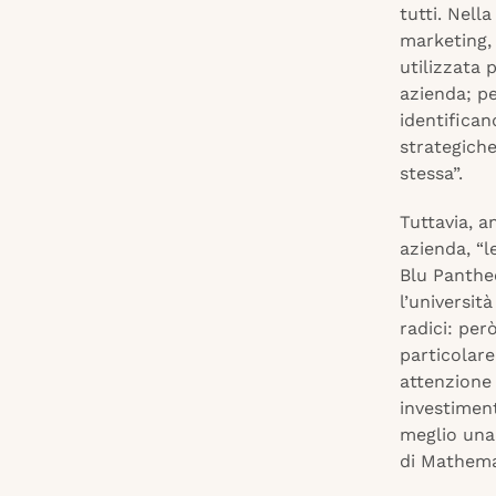
tutti. Nell
marketing, 
utilizzata 
azienda; pe
identifica
strategiche
stessa”.
Tuttavia, a
azienda, “l
Blu Panthe
l’universit
radici: pe
particolare
attenzione 
investiment
meglio una
di Mathem