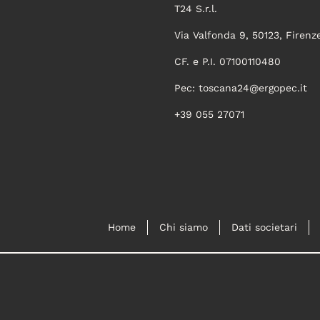
T24 S.r.l.
Via Valfonda 9, 50123, Firenz
CF. e P.I. 07100110480
Pec:
toscana24@ergopec.it
+39 055 27071
Home
Chi siamo
Dati societari