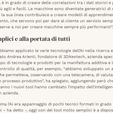
, è in grado di creare delle correlazioni tra i dati storici e
iù agili e facili. Le macchine sono diventate generatrici di 
 la sua linea contribuisce a creare modelli di apprendimen
nto, che servono poi per dare al cliente un servizio sem
 serve a noi per creare macchine sempre più performanti”
plici e alla portata di tutti
bbiamo applicato le varie tecnologie dell’Ai nella ricerca e
ato Andrea Arienti, fondatore di 3DNextech, azienda spec
ppo di tecnologie e prodotti per la manifattura additiva e
controllo di qualità, per esempio, “abbiamo sviluppato un 
che permetteva, osservando con una telecamera, di valutar
un processo produttivo”, ha spiegato, aggiungendo però ch
 anno i nuovi tool hanno cambiato l’impatto dell’intellige
in azienda.
ma l’Ai era appannaggio di pochi tecnici formati in grado 
mi – ha detto -, oggi con dei tool molto semplici è a dispos