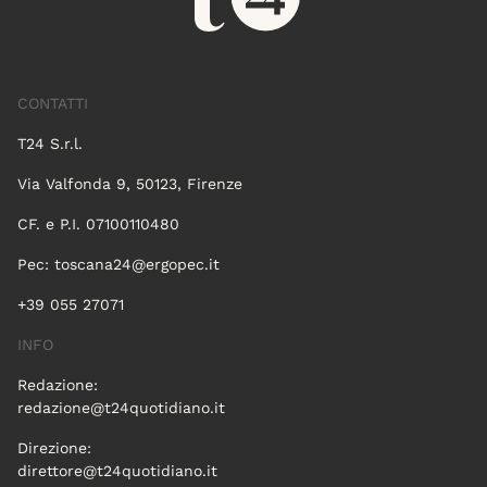
CONTATTI
T24 S.r.l.
Via Valfonda 9, 50123, Firenze
CF. e P.I. 07100110480
Pec:
toscana24@ergopec.it
+39 055 27071
INFO
Redazione:
redazione@t24quotidiano.it
Direzione:
direttore@t24quotidiano.it