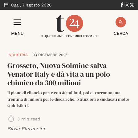
Oggi,
7 agosto 2026
MENU
CERCA
IL QUOTIDIANO ECONOMICO TOSCANO
INDUSTRIA
03 DICEMBRE 2025
Grosseto, Nuova Solmine salva
Venator Italy e dà vita a un polo
chimico da 300 milioni
Il piano di rilancio parte con 40 milioni, poi ci vorranno una
trentina di milioni per le discariche. Istituzioni e sindacati molto
soddisfatti.
3
min read
Silvia PIeraccini