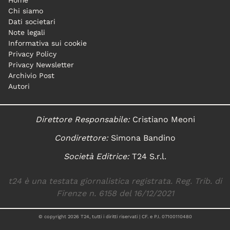
Home
Chi siamo
Dati societari
Note legali
Informativa sui cookie
Privacy Policy
Privacy Newsletter
Archivio Post
Autori
Direttore Responsabile:
Cristiano Meoni
Condirettore:
Simona Bandino
Società Editrice:
T24 S.r.l.
t24 è una testata giornalistica registrata. Reg. Trib. di
Firenze n. 6158 del 16/12/2021
© copyright
2026
T24, tutti i diritti riservati | CF. e P.I. 07100110480