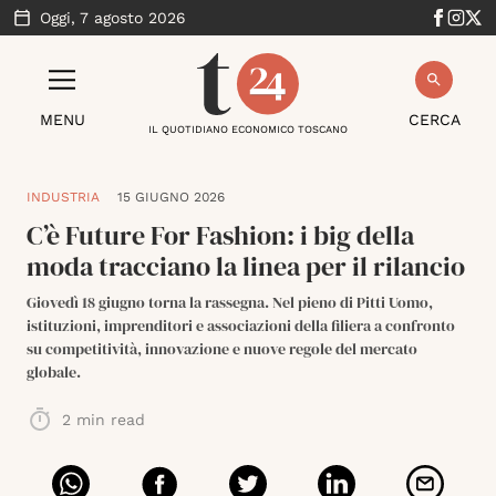
Oggi,
7 agosto 2026
MENU
CERCA
IL QUOTIDIANO ECONOMICO TOSCANO
INDUSTRIA
15 GIUGNO 2026
C’è Future For Fashion: i big della
moda tracciano la linea per il rilancio
Giovedì 18 giugno torna la rassegna. Nel pieno di Pitti Uomo,
istituzioni, imprenditori e associazioni della filiera a confronto
su competitività, innovazione e nuove regole del mercato
globale.
2
min read