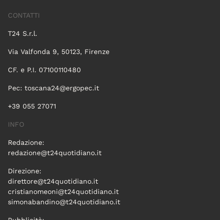
CONTATTI
T24 S.r.l.
Via Valfonda 9, 50123, Firenze
CF. e P.I. 07100110480
Pec:
toscana24@ergopec.it
+39 055 27071
INFO
Redazione:
redazione@t24quotidiano.it
Direzione:
direttore@t24quotidiano.it
cristianomeoni@t24quotidiano.it
simonabandino@t24quotidiano.it