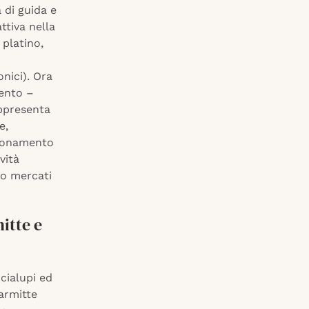
a di guida e
ttiva nella
 platino,
onici). Ora
mento –
ppresenta
e,
zionamento
vità
so mercati
itte e
rcialupi ed
armitte