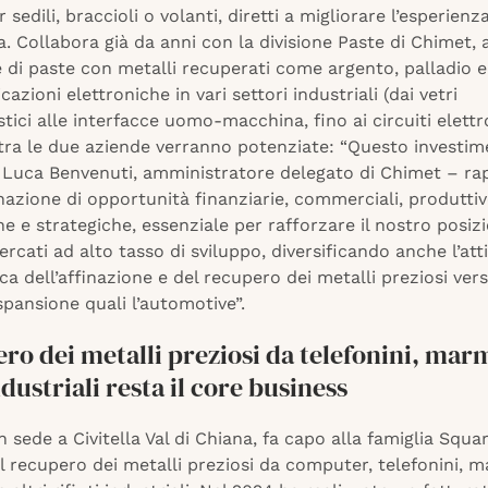
 sedili, braccioli o volanti, diretti a migliorare l’esperienz
a. Collabora già da anni con la divisione Paste di Chimet, a
di paste con metalli recuperati come argento, palladio e
cazioni elettroniche in vari settori industriali (dai vetri
tici alle interfacce uomo-macchina, fino ai circuiti elettr
 tra le due aziende verranno potenziate: “Questo investi
uca Benvenuti, amministratore delegato di Chimet – ra
azione di opportunità finanziarie, commerciali, produttiv
e e strategiche, essenziale per rafforzare il nostro posi
ercati ad alto tasso di sviluppo, diversificando anche l’atti
ica dell’affinazione e del recupero dei metalli preziosi ver
spansione quali l’automotive”.
ero dei metalli preziosi da telefonini, marm
ndustriali resta il core business
 sede a Civitella Val di Chiana, fa capo alla famiglia Squa
l recupero dei metalli preziosi da computer, telefonini, m