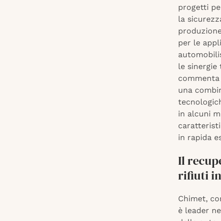
progetti per
la sicurezz
produzione 
per le appli
automobilis
le sinergie
commenta L
una combin
tecnologich
in alcuni m
caratterist
in rapida e
Il recup
rifiuti i
Chimet, con
è leader ne