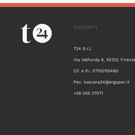
CONTATTI
T24 S.r.l.
Via Valfonda 9, 50123, Firenz
CF. e P.I. 07100110480
Pec:
toscana24@ergopec.it
+39 055 27071