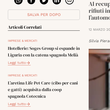
Al recup
rifiuti 
SALVA PER DOPO
l’automo
Articoli Correlati
12 MARZO 2
Silvia Piera
IMPRESE & MERCATI
Hotellerie: Soges Group si espande in
Liguria con la catena spagnola Melià
Leggi tutto
IMPRESE & MERCATI
L’aretina Life Pet Care (cibo per cani
e gatti) acquisita dalla coop
spagnola Cotecnica
Leggi tutto