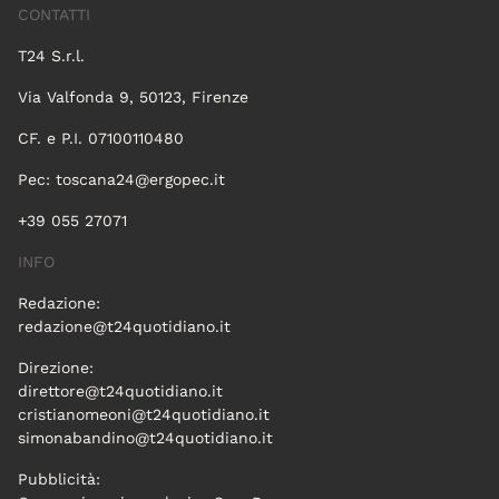
CONTATTI
T24 S.r.l.
Via Valfonda 9, 50123, Firenze
CF. e P.I. 07100110480
Pec:
toscana24@ergopec.it
+39 055 27071
INFO
Redazione:
redazione@t24quotidiano.it
Direzione:
direttore@t24quotidiano.it
cristianomeoni@t24quotidiano.it
simonabandino@t24quotidiano.it
Pubblicità: