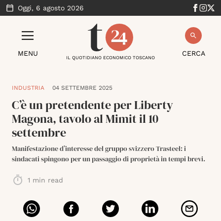
Oggi,
6 agosto 2026
MENU
CERCA
IL QUOTIDIANO ECONOMICO TOSCANO
INDUSTRIA
04 SETTEMBRE 2025
C’è un pretendente per Liberty
Magona, tavolo al Mimit il 10
settembre
Manifestazione d’interesse del gruppo svizzero Trasteel: i
sindacati spingono per un passaggio di proprietà in tempi brevi.
1
min read