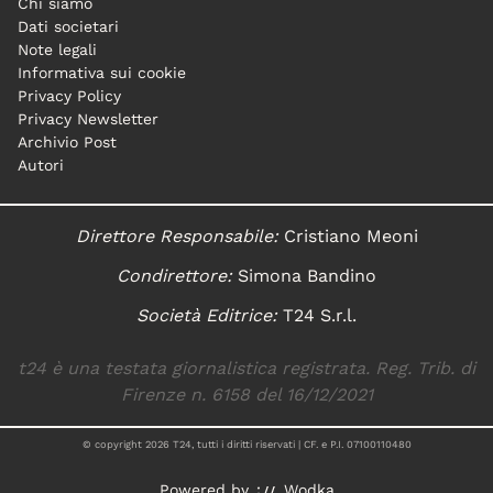
Chi siamo
Dati societari
Note legali
Informativa sui cookie
Privacy Policy
Privacy Newsletter
Archivio Post
Autori
Direttore Responsabile:
Cristiano Meoni
Condirettore:
Simona Bandino
Società Editrice:
T24 S.r.l.
t24 è una testata giornalistica registrata. Reg. Trib. di
Firenze n. 6158 del 16/12/2021
© copyright
2026
T24, tutti i diritti riservati | CF. e P.I. 07100110480
Powered by
Wodka