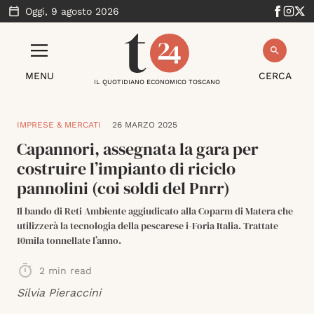
Oggi,
9 agosto 2026
MENU
CERCA
IL QUOTIDIANO ECONOMICO TOSCANO
IMPRESE & MERCATI
26 MARZO 2025
Capannori, assegnata la gara per
costruire l’impianto di riciclo
pannolini (coi soldi del Pnrr)
Il bando di Reti Ambiente aggiudicato alla Coparm di Matera che
utilizzerà la tecnologia della pescarese i-Foria Italia. Trattate
10mila tonnellate l’anno.
2
min read
Silvia Pieraccini