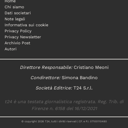
Home
Chi siamo
Dati societari
Note legali
Informativa sui cookie
Privacy Policy
Privacy Newsletter
Archivio Post
Autori
Direttore Responsabile:
Cristiano Meoni
Condirettore:
Simona Bandino
Società Editrice:
T24 S.r.l.
t24 è una testata giornalistica registrata. Reg. Trib. di
Firenze n. 6158 del 16/12/2021
© copyright
2026
T24, tutti i diritti riservati | CF. e P.I. 07100110480