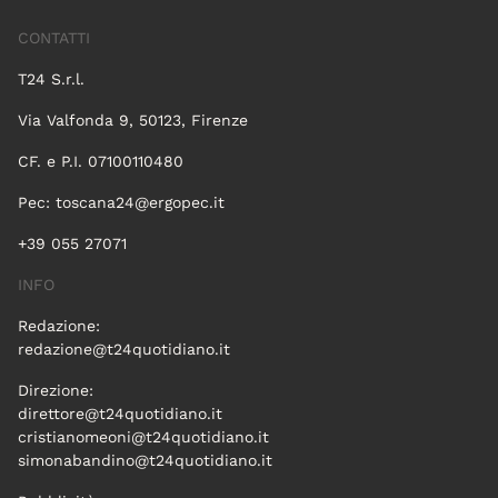
CONTATTI
T24 S.r.l.
Via Valfonda 9, 50123, Firenze
CF. e P.I. 07100110480
Pec:
toscana24@ergopec.it
+39 055 27071
INFO
Redazione:
redazione@t24quotidiano.it
Direzione:
direttore@t24quotidiano.it
cristianomeoni@t24quotidiano.it
simonabandino@t24quotidiano.it