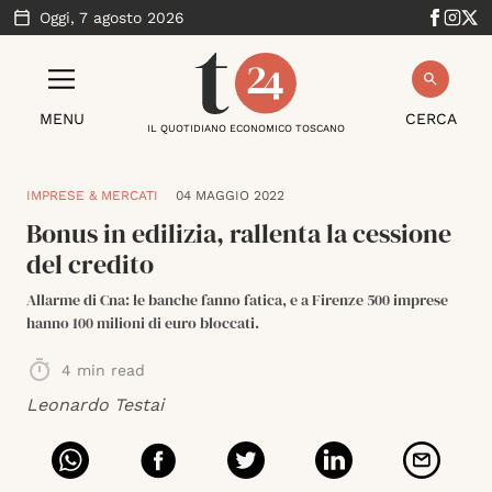
Oggi,
7 agosto 2026
MENU
CERCA
IL QUOTIDIANO ECONOMICO TOSCANO
IMPRESE & MERCATI
04 MAGGIO 2022
Bonus in edilizia, rallenta la cessione
del credito
Allarme di Cna: le banche fanno fatica, e a Firenze 500 imprese
hanno 100 milioni di euro bloccati.
4
min read
Leonardo Testai