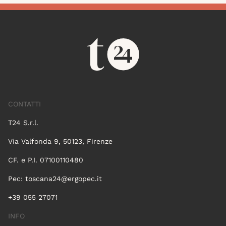
CONTATTI
T24 S.r.l.
Via Valfonda 9, 50123, Firenze
CF. e P.I. 07100110480
Pec:
toscana24@ergopec.it
+39 055 27071
INFO