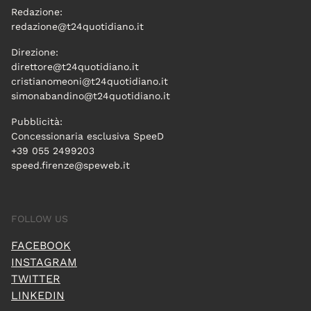
Redazione:
redazione@t24quotidiano.it
Direzione:
direttore@t24quotidiano.it
cristianomeoni@t24quotidiano.it
simonabandino@t24quotidiano.it
Pubblicità:
Concessionaria esclusiva SpeeD
+39 055 2499203
speed.firenze@speweb.it
FOLLOW US
FACEBOOK
INSTAGRAM
TWITTER
LINKEDIN