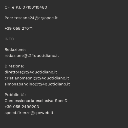
CF. e P.I. 07100110480
Pec:
toscana24@ergopec.it
+39 055 27071
INFO
Redazione:
redazione@t24quotidiano.it
Direzione:
direttore@t24quotidiano.it
cristianomeoni@t24quotidiano.it
simonabandino@t24quotidiano.it
Pubblicità:
Concessionaria esclusiva SpeeD
+39 055 2499203
speed.firenze@speweb.it