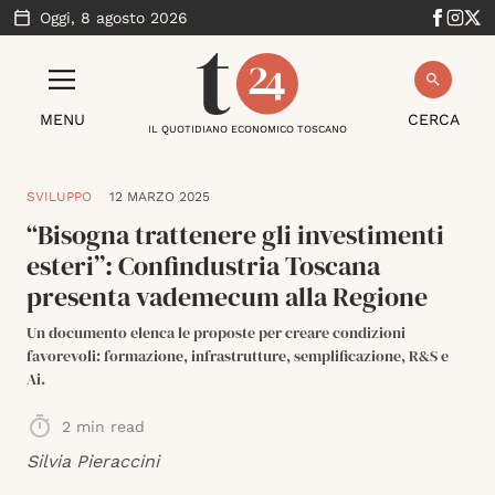
Oggi,
8 agosto 2026
MENU
CERCA
IL QUOTIDIANO ECONOMICO TOSCANO
SVILUPPO
12 MARZO 2025
“Bisogna trattenere gli investimenti
esteri”: Confindustria Toscana
presenta vademecum alla Regione
Un documento elenca le proposte per creare condizioni
favorevoli: formazione, infrastrutture, semplificazione, R&S e
Ai.
2
min read
Silvia Pieraccini