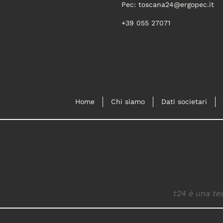
Pec:
toscana24@ergopec.it
+39 055 27071
Home
Chi siamo
Dati societari
t24 è una tes