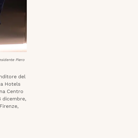
esidente Piero
nditore del
ia Hotels
ana Centro
18 dicembre,
 Firenze,