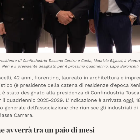
 presidente di Confindustria Toscana Centro e Costa, Maurizio Bigazzi, il vicepr
Neri e il presidente designato per il prossimo quadriennio, Lapo Baroncelli
elli, 42 anni, fiorentino, laureato in architettura e impre
istico (è presidente della catena di residenze d’epoca Xen
, è stato designato alla presidenza di Confindustria Tosc
 il quadriennio 2025-2029. L’indicazione è arrivata oggi, 
io generale dell’associazione che riunisce gli industriali di
Massa Carrara.
ne avverrà tra un paio di mesi