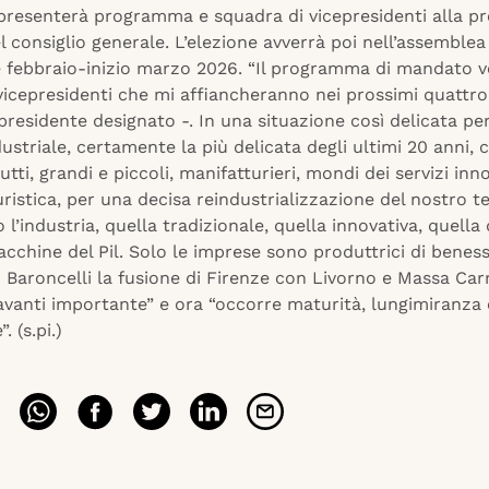
 presenterà programma e squadra di vicepresidenti alla p
l consiglio generale. L’elezione avverrà poi nell’assemblea
e febbraio-inizio marzo 2026. “Il programma di mandato ve
vicepresidenti che mi affiancheranno nei prossimi quattro
 presidente designato -. In una situazione così delicata per
ustriale, certamente la più delicata degli ultimi 20 anni, 
utti, grandi e piccoli, manifatturieri, mondi dei servizi inno
uristica, per una decisa reindustrializzazione del nostro te
 l’industria, quella tradizionale, quella innovativa, quella d
acchine del Pil. Solo le imprese sono produttrici di beness
r Baroncelli la fusione di Firenze con Livorno e Massa Car
avanti importante” e ora “occorre maturità, lungimiranza 
. (s.pi.)