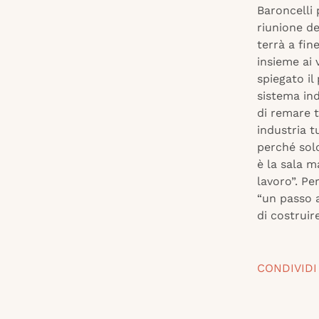
Baroncelli
riunione de
terrà a fin
insieme ai 
spiegato il
sistema ind
di remare t
industria t
perché solo
è la sala m
lavoro”. Pe
“un passo 
di costruire”
CONDIVIDI