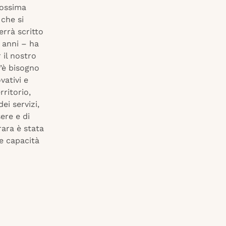
rossima
 che si
rrà scritto
 anni – ha
 il nostro
c’è bisogno
vativi e
rritorio,
ei servizi,
ere e di
rara è stata
e capacità