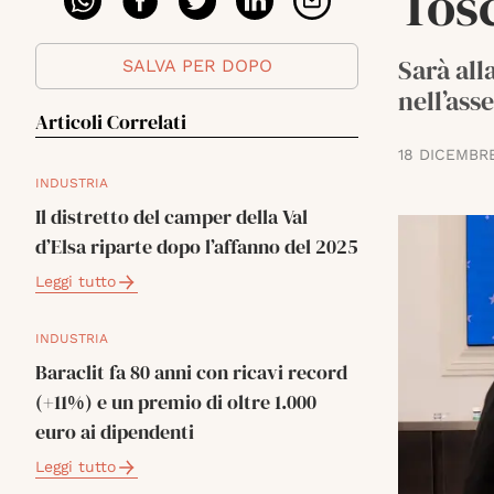
Tos
Sarà all
SALVA PER DOPO
nell’ass
Articoli Correlati
18 DICEMBR
INDUSTRIA
Il distretto del camper della Val
d’Elsa riparte dopo l’affanno del 2025
Leggi tutto
INDUSTRIA
Baraclit fa 80 anni con ricavi record
(+11%) e un premio di oltre 1.000
euro ai dipendenti
Leggi tutto