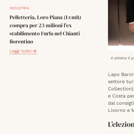
INDUSTRIA
Pelletteria, Loro Piana (Lvmh)
compra per 23 milioni l’ex
stabilimento Furla nel Chianti
fiorentino
Leggi tutto
A sinistra il
Lapo Baronc
settore tur
Collection)
e Costa per
dal consigl
Livorno e 
L’elezio