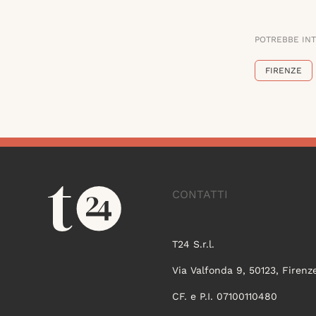
POTREBBE IN
FIRENZE
CONTATTI
T24 S.r.l.
Via Valfonda 9, 50123, Firenz
CF. e P.I. 07100110480