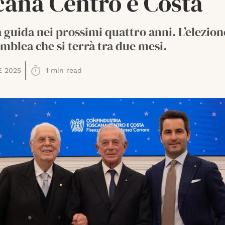
cana Centro e Costa
a guida nei prossimi quattro anni. L’elezion
emblea che si terrà tra due mesi.
E 2025
1
min read