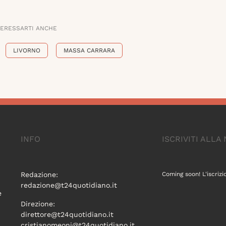
TERESSARTI ANCHE
LIVORNO
MASSA CARRARA
INFO
ISCRIVITI ALL
Redazione:
Coming soon! L'iscrizi
redazione@t24quotidiano.it
e
Direzione:
direttore@t24quotidiano.it
cristianomeoni@t24quotidiano.it