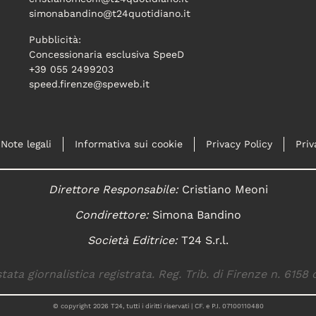
simonabandino@t24quotidiano.it
Pubblicità:
Concessionaria esclusiva SpeeD
+39 055 2499203
speed.firenze@speweb.it
Note legali
Informativa sui cookie
Privacy Policy
Priv
Direttore Responsabile:
Cristiano Meoni
Condirettore:
Simona Bandino
Società Editrice:
T24 S.r.l.
tata giornalistica registrata. Reg. Trib. di Firenze n. 6158 
© copyright
2026
T24, tutti i diritti riservati | CF. e P.I. 07100110480