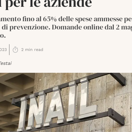
l per le aziende
amento fino al 65% delle spese ammesse pe
i di prevenzione. Domande online dal 2 ma
o.
023
2
min read
estai