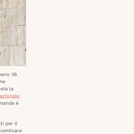
lmeno 36
che
esta la
nazionale
.
omanda è
i per il
ncentivare