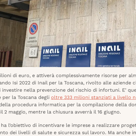
ilioni di euro, e attiverà complessivamente risorse per a
 bando Isi 2022 di Inail per la Toscana, rivolto alle aziende 
 investire nella prevenzione del rischio di infortuni. E’ qu
e per la Toscana degli
oltre 333 milioni stanziati a livello 
 della procedura informatica per la compilazione della d
 il 2 maggio, mentre la chiusura avverrà il 16 giugno.
 ha l’obiettivo di incentivare le imprese a realizzare progett
to dei livelli di salute e sicurezza sul lavoro. Ma anche i