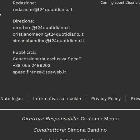
Redazione:
Coming soon! L'iscrizi
redazione@t24quotidiano.it
e
Direzione:
direttore@t24quotidiano.it
cristianomeoni@t24quotidiano.it
simonabandino@t24quotidiano.it
Pubblicità:
Concessionaria esclusiva SpeeD
+39 055 2499203
speed.firenze@speweb.it
Note legali
Informativa sui cookie
Privacy Policy
Priv
Direttore Responsabile:
Cristiano Meoni
Condirettore:
Simona Bandino