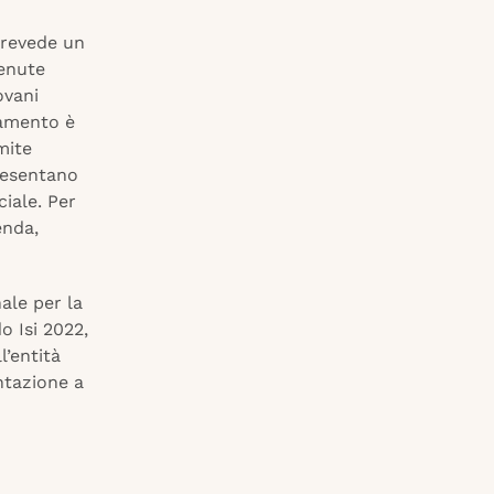
 prevede un
tenute
ovani
ziamento è
mite
resentano
ciale. Per
enda,
nale per la
o Isi 2022,
l’entità
ntazione a