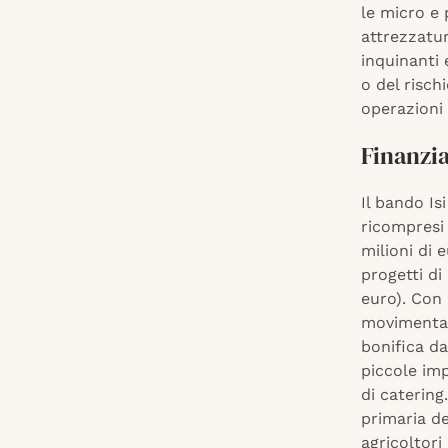
le micro e 
attrezzatur
inquinanti 
o del risch
operazioni
Finanzi
Il bando Is
ricompresi 
milioni di 
progetti di
euro). Con l
movimentazi
bonifica da
piccole imp
di catering
primaria dei
agricoltori