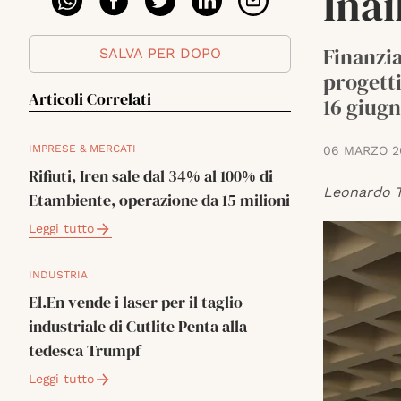
Inai
Finanzi
SALVA PER DOPO
progett
Articoli Correlati
16 giugn
IMPRESE & MERCATI
06 MARZO 2
Rifiuti, Iren sale dal 34% al 100% di
Leonardo T
Etambiente, operazione da 15 milioni
Leggi tutto
INDUSTRIA
El.En vende i laser per il taglio
industriale di Cutlite Penta alla
tedesca Trumpf
Leggi tutto