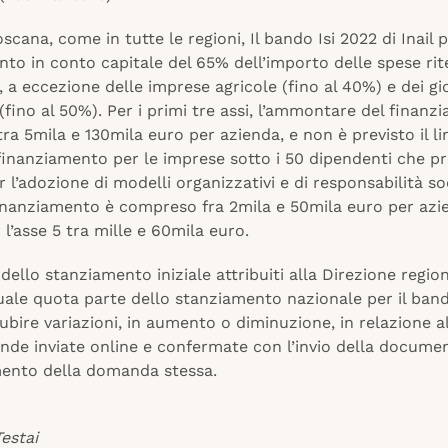
scana, come in tutte le regioni, Il bando Isi 2022 di Inail
to in conto capitale del 65% dell’importo delle spese ri
, a eccezione delle imprese agricole (fino al 40%) e dei gi
 (fino al 50%). Per i primi tre assi, l’ammontare del finan
a 5mila e 130mila euro per azienda, e non è previsto il li
finanziamento per le imprese sotto i 50 dipendenti che p
r l’adozione di modelli organizzativi e di responsabilità so
 finanziamento è compreso fra 2mila e 50mila euro per azi
l’asse 5 tra mille e 60mila euro.
 dello stanziamento iniziale attribuiti alla Direzione regio
ale quota parte dello stanziamento nazionale per il band
bire variazioni, in aumento o diminuzione, in relazione al
nde inviate online e confermate con l’invio della docume
nto della domanda stessa.
estai