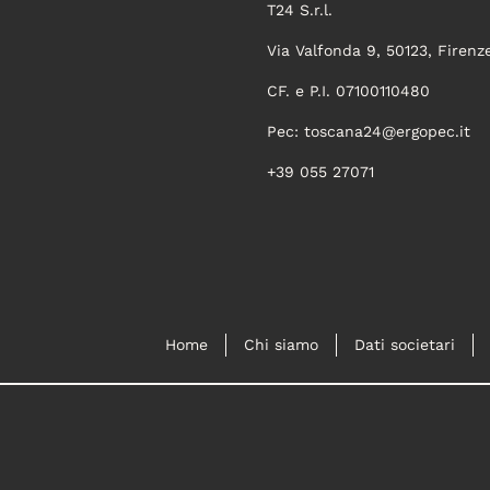
T24 S.r.l.
Via Valfonda 9, 50123, Firenz
CF. e P.I. 07100110480
Pec:
toscana24@ergopec.it
+39 055 27071
Home
Chi siamo
Dati societari