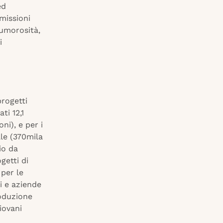
ed
emissioni
rumorosità,
i
progetti
ti 12,1
ni), e per i
ale (370mila
io da
getti di
 per le
i e aziende
roduzione
giovani