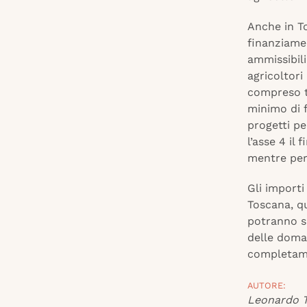
Anche in To
finanziamen
ammissibili
agricoltori
compreso tr
minimo di 
progetti pe
l’asse 4 il
mentre per 
Gli importi
Toscana, qu
potranno su
delle doma
completame
AUTORE:
Leonardo T