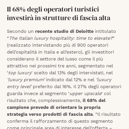
Il 68% degli operatori turistici
investirà in strutture di fascia alta
Secondo un
recente studio di Deloitte
intitolato
“
The italian luxury hospitality: time to elevate?
”
(realizzato intervistando più di 900 operatori
dell’ospitalità in Italia e all’estero), gli investitori
considerano il settore del lusso come il più
attrattivo nei prossimi tre anni, segmentato nel
‘
top luxury
‘ scelto dal 13% degli intervistati, nel
‘luxury premium’
indicato dal 12% e nel
‘luxury
entry level’
preferito dal 16%. Il 27% degli operatori
guarda invece al segmento ‘
upper upscale
‘ col
risultato che, complessivamente,
il 68% del
campione prevede di orientare la propria
strategia verso prodotti di fascia alta
. “Il risultato
conferma il rafforzamento di questo segmento
come principale area di interesse dell’offerta –