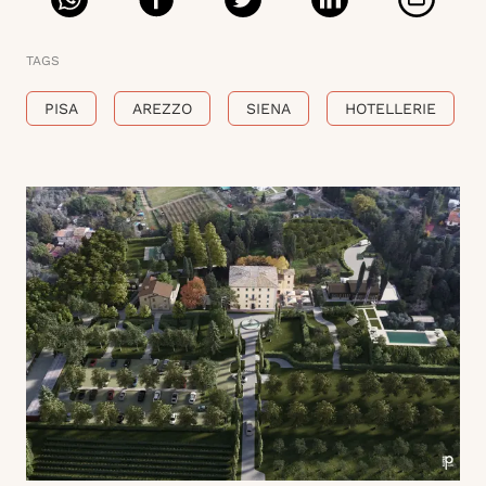
TAGS
PISA
AREZZO
SIENA
HOTELLERIE