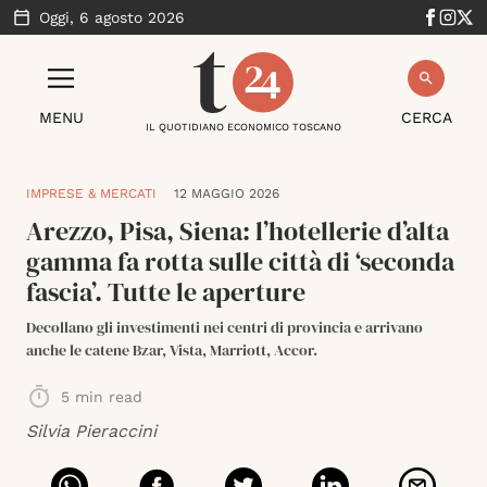
Oggi,
6 agosto 2026
MENU
CERCA
IL QUOTIDIANO ECONOMICO TOSCANO
IMPRESE & MERCATI
12 MAGGIO 2026
Arezzo, Pisa, Siena: l’hotellerie d’alta
gamma fa rotta sulle città di ‘seconda
fascia’. Tutte le aperture
Decollano gli investimenti nei centri di provincia e arrivano
anche le catene Bzar, Vista, Marriott, Accor.
5
min read
Silvia Pieraccini