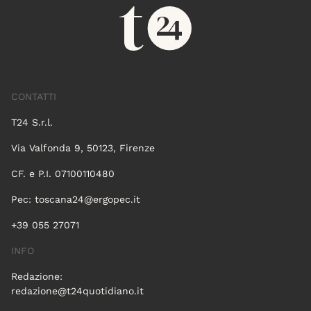
CONTATTI
T24 S.r.l.
Via Valfonda 9, 50123, Firenze
CF. e P.I. 07100110480
Pec:
toscana24@ergopec.it
+39 055 27071
INFO
Redazione:
redazione@t24quotidiano.it