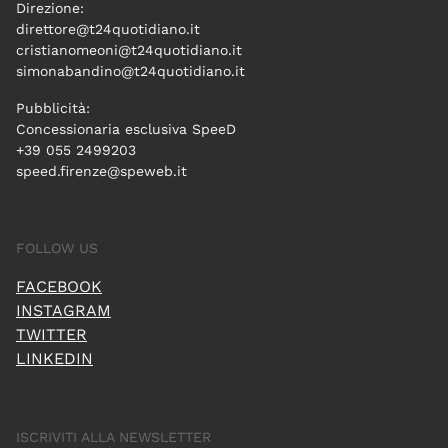
Direzione:
direttore@t24quotidiano.it
cristianomeoni@t24quotidiano.it
simonabandino@t24quotidiano.it
Pubblicità:
Concessionaria esclusiva SpeeD
+39 055 2499203
speed.firenze@speweb.it
FOLLOW US
FACEBOOK
INSTAGRAM
TWITTER
LINKEDIN
ISCRIVITI ALLA NEWSLETTER