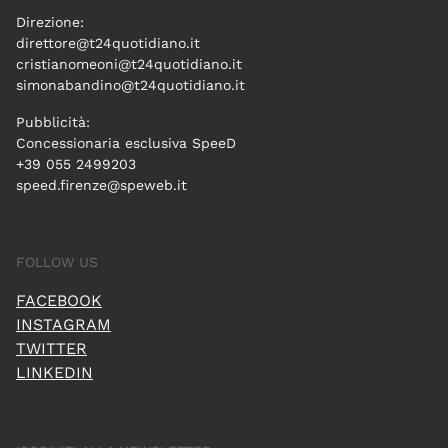
Direzione:
direttore@t24quotidiano.it
cristianomeoni@t24quotidiano.it
simonabandino@t24quotidiano.it
Pubblicità:
Concessionaria esclusiva SpeeD
+39 055 2499203
speed.firenze@speweb.it
FOLLOW US
FACEBOOK
INSTAGRAM
TWITTER
LINKEDIN