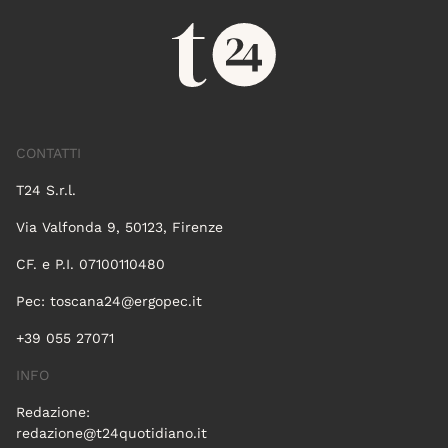
CONTATTI
T24 S.r.l.
Via Valfonda 9, 50123, Firenze
CF. e P.I. 07100110480
Pec:
toscana24@ergopec.it
+39 055 27071
INFO
Redazione:
redazione@t24quotidiano.it