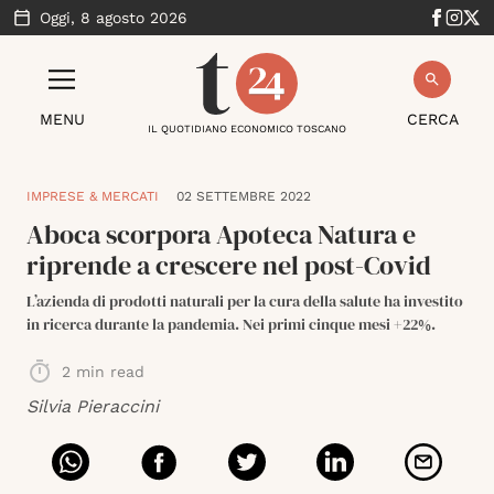
Oggi,
8 agosto 2026
MENU
CERCA
IL QUOTIDIANO ECONOMICO TOSCANO
IMPRESE & MERCATI
02 SETTEMBRE 2022
Aboca scorpora Apoteca Natura e
riprende a crescere nel post-Covid
L’azienda di prodotti naturali per la cura della salute ha investito
in ricerca durante la pandemia. Nei primi cinque mesi +22%.
2
min read
Silvia Pieraccini