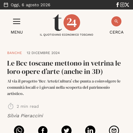
Oggi,
6 agosto 2026
MENU
CERCA
IL QUOTIDIANO ECONOMICO TOSCANO
BANCHE
12 DICEMBRE 2024
Le Bcc toscane mettono in vetrina le
loro opere d’arte (anche in 3D)
Al via il progetto ‘Bcc Arte&Cultura’ che punta a coinvolgere le
comunità locali e i giovani nella scoperta del patrimonio
artistico.
2
min read
Silvia Pieraccini