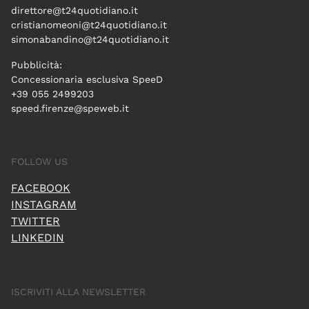
direttore@t24quotidiano.it
cristianomeoni@t24quotidiano.it
simonabandino@t24quotidiano.it
Pubblicità:
Concessionaria esclusiva SpeeD
+39 055 2499203
speed.firenze@speweb.it
FOLLOW US
FACEBOOK
INSTAGRAM
TWITTER
LINKEDIN
ISCRIVITI ALLA NEWSLETTER