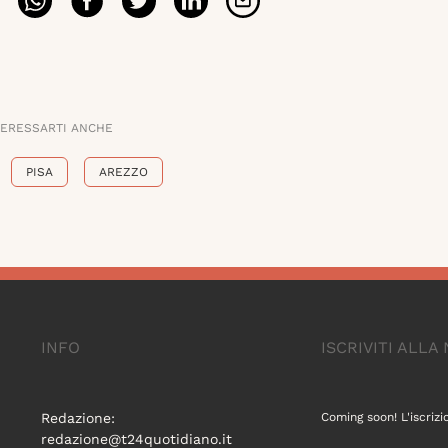
TERESSARTI ANCHE
PISA
AREZZO
INFO
ISCRIVITI ALL
Redazione:
Coming soon! L'iscrizi
redazione@t24quotidiano.it