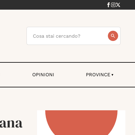
I
OPINIONI
PROVINCE
▾
cana