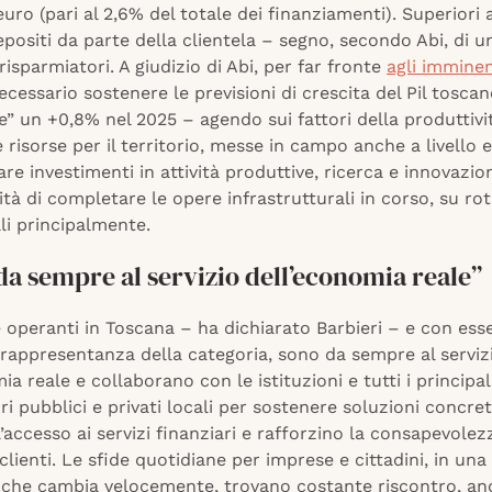
 euro (pari al 2,6% del totale dei finanziamenti). Superiori 
depositi da parte della clientela – segno, secondo Abi, di 
 risparmiatori. A giudizio di Abi, per far fronte
agli imminen
necessario sostenere le previsioni di crescita del Pil tosca
de” un +0,8% nel 2025 – agendo sui fattori della produttivi
e risorse per il territorio, messe in campo anche a livello 
are investimenti in attività produttive, ricerca e innovazi
ità di completare le opere infrastrutturali in corso, su rot
li principalmente.
a sempre al servizio dell’economia reale”
operanti in Toscana – ha dichiarato Barbieri – e con ess
 rappresentanza della categoria, sono da sempre al serviz
ia reale e collaborano con le istituzioni e tutti i principal
ri pubblici e privati locali per sostenere soluzioni concre
l’accesso ai servizi finanziari e rafforzino la consapevolez
 clienti. Le sfide quotidiane per imprese e cittadini, in una
che cambia velocemente, trovano costante riscontro, an