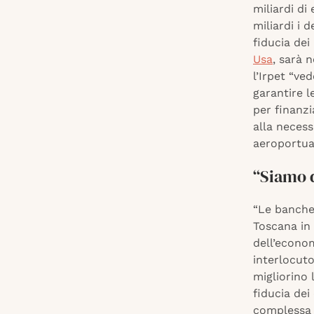
miliardi di
miliardi i 
fiducia dei
Usa
, sarà 
l’Irpet “ve
garantire l
per finanzi
alla necess
aeroportua
“Siamo d
“Le banche 
Toscana in
dell’econom
interlocuto
migliorino 
fiducia dei
complessa 