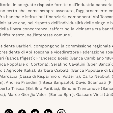
itorio, in adeguate risposte fornite dall’industria bancaria
ono certo che, come sempre avvenuto, l’aggiornamento con
fra banche e istituzioni finanziarie componenti Abi Tosc
 iniziative che, nel rispetto dell’individualità delle singole
della libera concorrenza, rafforzino la vicinanza tra banc
di riferimento, nell’interesse comune”.
residente Barbieri, compongono la commissione regionale 
epresidente di Abi Toscana e vicedirettore Federazione Tos
ieri (Banca Ifigest); Francesco Bosio (Banca Cambiano 188
nca Popolare di Cortona); Serafino Cavallini (Bper Banca
dit Agricole Italia); Barbara Ciabatti (Banca Popolare di La
arcacci (Cassa di Risparmio di Volterra); Carlo Nebbioli
); Andrea Prandini (Intesa Sanpaolo); David Scampati (F
berto Trecca (Bnl Bnp Paribas); Simone Trentanove (Banco
za); Marco Giorgio Valori (Banco Bpm); Gaspare Vinci (UniCr