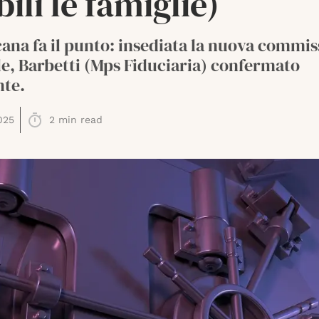
bili le famiglie)
ana fa il punto: insediata la nuova commi
e, Barbetti (Mps Fiduciaria) confermato
nte.
025
2
min read