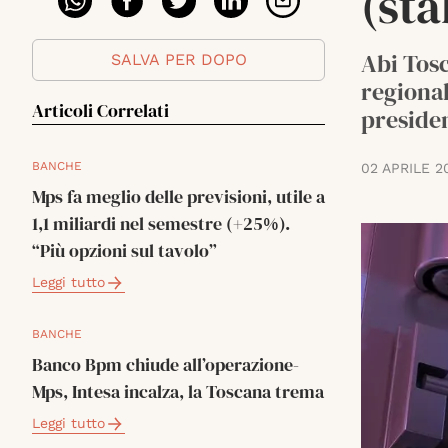
(sta
Abi Tosc
SALVA PER DOPO
regional
Articoli Correlati
preside
BANCHE
02 APRILE 2
Mps fa meglio delle previsioni, utile a
1,1 miliardi nel semestre (+25%).
“Più opzioni sul tavolo”
Leggi tutto
BANCHE
Banco Bpm chiude all’operazione-
Mps, Intesa incalza, la Toscana trema
Leggi tutto