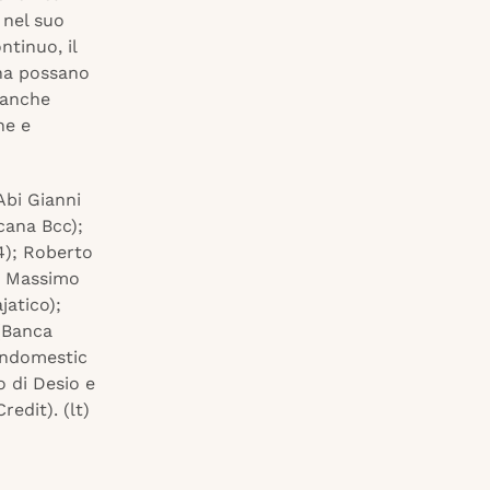
 nel suo
tinuo, il
ana possano
 banche
he e
Abi Gianni
cana Bcc);
4); Roberto
); Massimo
jatico);
 (Banca
indomestic
 di Desio e
edit). (lt)