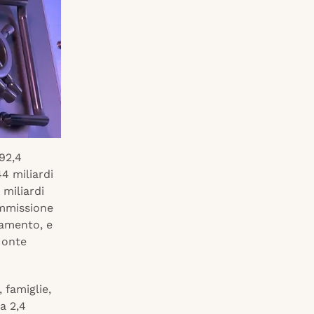
92,4
4 miliardi
 miliardi
ommissione
iamento, e
Monte
 famiglie,
a 2,4