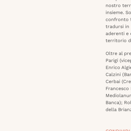
nostro terr
insieme. S
confronto 
tradursi in
aderenti e 
territorio 
Oltre al p
Parigi (vic
Enrico Alg
Calzini (Ba
Cerbai (Cre
Francesco M
Mediolanum
Banca); Ro
della Brian