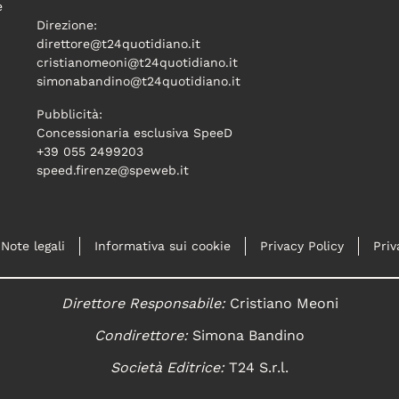
e
Direzione:
direttore@t24quotidiano.it
cristianomeoni@t24quotidiano.it
simonabandino@t24quotidiano.it
Pubblicità:
Concessionaria esclusiva SpeeD
+39 055 2499203
speed.firenze@speweb.it
Note legali
Informativa sui cookie
Privacy Policy
Priv
Direttore Responsabile:
Cristiano Meoni
Condirettore:
Simona Bandino
Società Editrice:
T24 S.r.l.