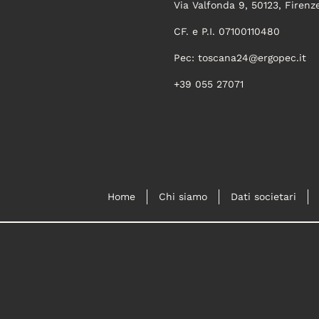
Via Valfonda 9, 50123, Firenz
CF. e P.I. 07100110480
Pec:
toscana24@ergopec.it
+39 055 27071
Home
Chi siamo
Dati societari