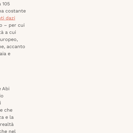
a 105
una costante
ti dazi
no – per cui
tà a cui
europeo,
one, accanto
aia e
e Abi
io
i
te che
za e la
 realtà
che nel