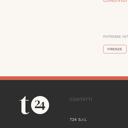
CONDIVIDI
POTREBBE IN
FIRENZE
CONTATTI
T24 S.r.l.