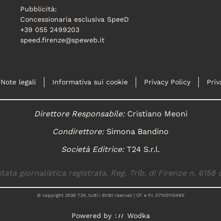
Pubblicità:
Concessionaria esclusiva SpeeD
+39 055 2499203
speed.firenze@speweb.it
Note legali
Informativa sui cookie
Privacy Policy
Priv
Direttore Responsabile:
Cristiano Meoni
Condirettore:
Simona Bandino
Società Editrice:
T24 S.r.l.
tata giornalistica registrata. Reg. Trib. di Firenze n. 6158 
© copyright
2026
T24, tutti i diritti riservati | CF. e P.I. 07100110480
Powered by
Wodka