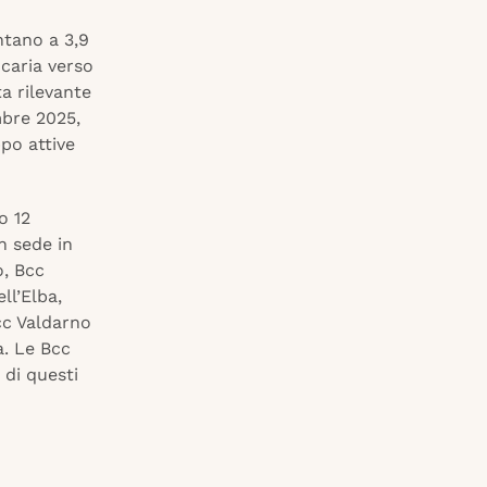
ntano a 3,9
ncaria verso
a rilevante
mbre 2025,
po attive
o 12
n sede in
o, Bcc
ll’Elba,
cc Valdarno
a. Le Bcc
 di questi