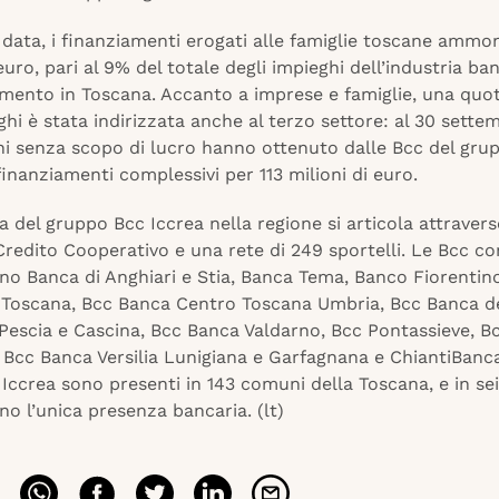
 data, i finanziamenti erogati alle famiglie toscane ammo
 euro, pari al 9% del totale degli impieghi dell’industria ba
mento in Toscana. Accanto a imprese e famiglie, una quot
ghi è stata indirizzata anche al terzo settore: al 30 sette
oni senza scopo di lucro hanno ottenuto dalle Bcc del grup
finanziamenti complessivi per 113 milioni di euro.
 del gruppo Bcc Iccrea nella regione si articola attravers
redito Cooperativo e una rete di 249 sportelli. Le Bcc co
no Banca di Anghiari e Stia, Banca Tema, Banco Fiorentin
 Toscana, Bcc Banca Centro Toscana Umbria, Bcc Banca de
Pescia e Cascina, Bcc Banca Valdarno, Bcc Pontassieve, B
 Bcc Banca Versilia Lunigiana e Garfagnana e ChiantiBanc
Iccrea sono presenti in 143 comuni della Toscana, e in sei
no l’unica presenza bancaria. (lt)