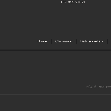
+39 055 27071
Home
Chi siamo
Dati societari
t24 è una tes