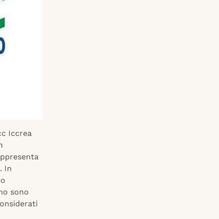
cc Iccrea
n
rappresenta
. In
to
smo sono
considerati