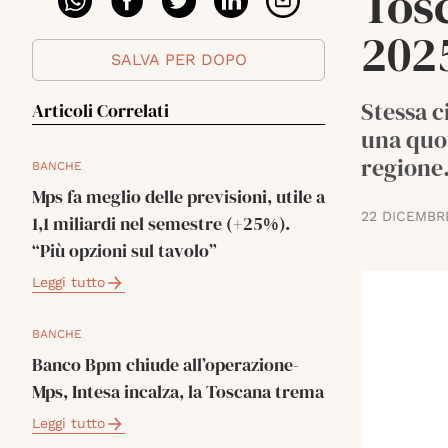
Tosc
202
SALVA PER DOPO
Stessa c
Articoli Correlati
una quot
regione
BANCHE
Mps fa meglio delle previsioni, utile a
22 DICEMBR
1,1 miliardi nel semestre (+25%).
“Più opzioni sul tavolo”
Leggi tutto
BANCHE
Banco Bpm chiude all’operazione-
Mps, Intesa incalza, la Toscana trema
Leggi tutto