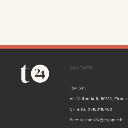
CONTATTI
T24 S.r.l.
Via Valfonda 9, 50123, Firenz
CF. e P.I. 07100110480
Pec:
toscana24@ergopec.it