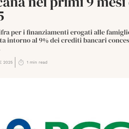
ana nei primi 9 mesi 
5
ifra per i finanziamenti erogati alle famigli
a intorno al 9% dei crediti bancari conces
.
E 2025
1
min read