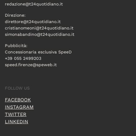
redazione@t24quotidiano.it
Direzione:
direttore@t24quotidiano.it
cristianomeoni@t24quotidiano.it
simonabandino@t24quotidiano.it
Pubblicità:
Concessionaria esclusiva SpeeD
+39 055 2499203
speed.firenze@speweb.it
FOLLOW US
FACEBOOK
INSTAGRAM
TWITTER
LINKEDIN