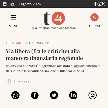
Oggi,
9 agosto 2026
MENU
CERCA
IL QUOTIDIANO ECONOMICO TOSCANO
TERRITORI
02 GIUGNO 2022
Via libera (fra le critiche) alla
manovra finanziaria regionale
Il Consiglio approva l’integrazione alla nota di aggiornamento al
Defr 2022, e la seconda variazione al bilancio 2022-24.
2
min read