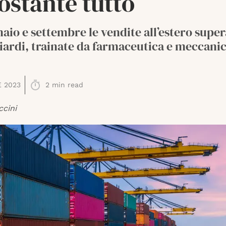
ostante tutto
aio e settembre le vendite all’estero super
iardi, trainate da farmaceutica e meccani
E 2023
2
min read
ccini