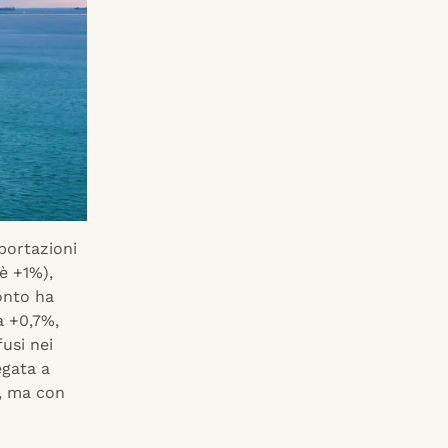
portazioni
è +1%),
ronto ha
a +0,7%,
usi nei
egata a
), ma con