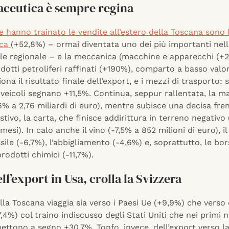
aceutica è sempre regina
e hanno trainato le vendite all’estero della Toscana sono 
ica
(+52,8%) – ormai diventata uno dei più importanti nell
e regionale – e la meccanica (macchine e apparecchi (+2
dotti petroliferi raffinati (+190%), comparto a basso valo
ona il risultato finale dell’export, e i mezzi di trasporto: 
veicoli segnano +11,5%. Continua, seppur rallentata, la ma
7,6% a 2,76 miliardi di euro), mentre subisce una decisa fren
stivo, la carta, che finisce addirittura in terreno negativo
mesi). In calo anche il vino (-7,5% a 852 milioni di euro), 
essile (-6,7%), l’abbigliamento (-4,6%) e, soprattutto, le bo
prodotti chimici (-11,7%).
l’export in Usa, crolla la Svizzera
lla Toscana viaggia sia verso i Paesi Ue (+9,9%) che verso 
,4%) col traino indiscusso degli Stati Uniti che nei primi 
ettono a segno +30,7%. Tonfo, invece, dell’export verso l