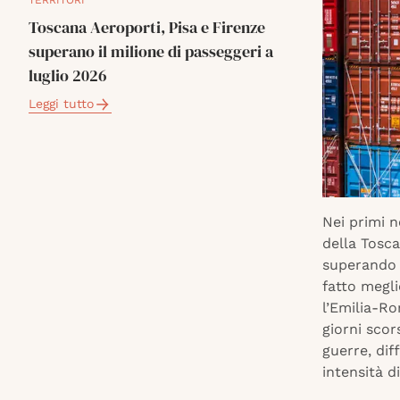
TERRITORI
Toscana Aeroporti, Pisa e Firenze
superano il milione di passeggeri a
luglio 2026
Leggi tutto
Nei primi 
della Tosca
superando i
fatto megli
l’Emilia-Ro
giorni scor
guerre, dif
intensità d