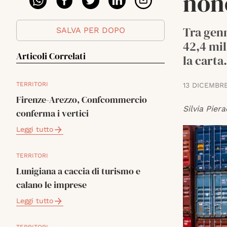
non
Tra genn
SALVA PER DOPO
42,4 mil
Articoli Correlati
la carta.
TERRITORI
13 DICEMBR
Firenze-Arezzo, Confcommercio
Silvia Piera
conferma i vertici
Leggi tutto
TERRITORI
Lunigiana a caccia di turismo e
calano le imprese
Leggi tutto