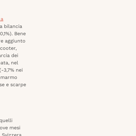
la
a bilancia
0,1%). Bene
re aggiunto
scooter,
rcia dei
ata, nel
 (-3,7% nei
il marmo
rse e scarpe
quelli
nove mesi
a Svizzera