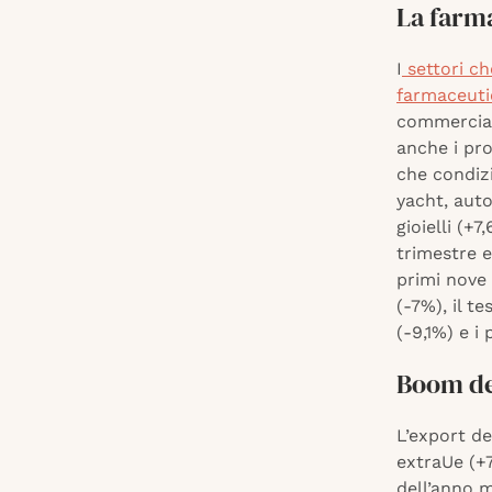
La farm
I
settori ch
farmaceut
commercial
anche i pro
che condizi
yacht, auto
gioielli (+
trimestre e
primi nove 
(-7%), il t
(-9,1%) e i 
Boom del
L’export de
extraUe (+7
dell’anno m