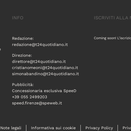
INFO
ISCRIVITI ALL
Redazione:
Coming soon! L'iscrizi
redazione@t24quotidiano.it
e
Direzione:
direttore@t24quotidiano.it
cristianomeoni@t24quotidiano.it
simonabandino@t24quotidiano.it
Pubblicità:
Concessionaria esclusiva SpeeD
+39 055 2499203
speed.firenze@speweb.it
Note legali
Informativa sui cookie
Privacy Policy
Priv