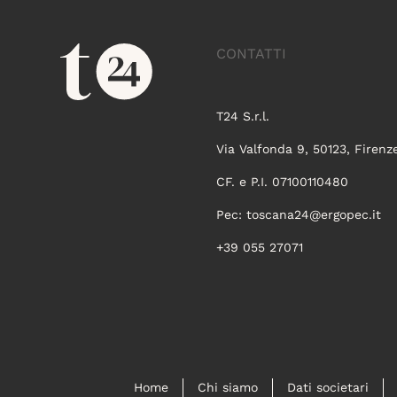
CONTATTI
T24 S.r.l.
Via Valfonda 9, 50123, Firenz
CF. e P.I. 07100110480
Pec:
toscana24@ergopec.it
+39 055 27071
Home
Chi siamo
Dati societari