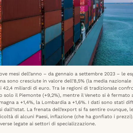
nove mesi dell’anno – da gennaio a settembre 2023 – le es
na sono cresciute in valore dell’8,5% (la media nazionale 
 42,4 miliardi di euro. Tra le regioni di tradizionale conf
o solo il Piemonte (+9,2%), mentre il Veneto si è fermato 
magna a +1,4%, la Lombardia a +1,6%. I dati sono stati diff
si dall’Istat. La frenata dell’export si fa sentire ovunque, l
ficoltà di alcuni Paesi, inflazione (che ha gonfiato i prezzi
iverse legate ai settori di specializzazione.