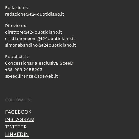
Redazione:
redazione@t24quotidiano.it
Direzione:
direttore@t24quotidiano.it
cristianomeoni@t24quotidiano.it
simonabandino@t24quotidiano.it
Pubblicità:
Concessionaria esclusiva SpeeD
+39 055 2499203
speed.firenze@speweb.it
FOLLOW US
FACEBOOK
INSTAGRAM
TWITTER
LINKEDIN