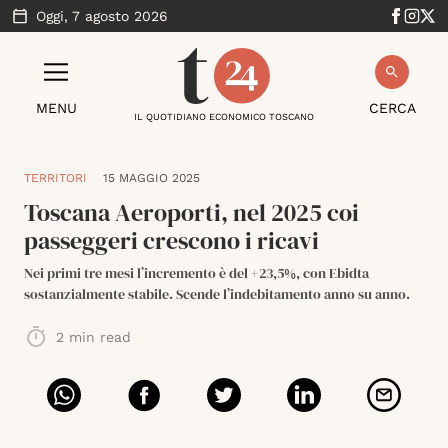
Oggi,
7 agosto 2026
MENU
CERCA
IL QUOTIDIANO ECONOMICO TOSCANO
TERRITORI
15 MAGGIO 2025
Toscana Aeroporti, nel 2025 coi
passeggeri crescono i ricavi
Nei primi tre mesi l’incremento è del +23,5%, con Ebidta
sostanzialmente stabile. Scende l’indebitamento anno su anno.
2
min read