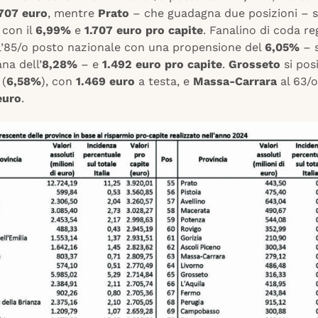
.707 euro
, mentre
Prato
– che guadagna due posizioni – s
 con il
6,99%
e
1.707 euro pro capite
. Fanalino di coda re
ll’85/o posto nazionale con una propensione del
6,05%
– s
ana dell’
8,28%
– e
1.492 euro pro capite
.
Grosseto
si pos
 (
6,58%
), con
1.469 euro
a testa, e
Massa-Carrara
al 63/o
euro
.