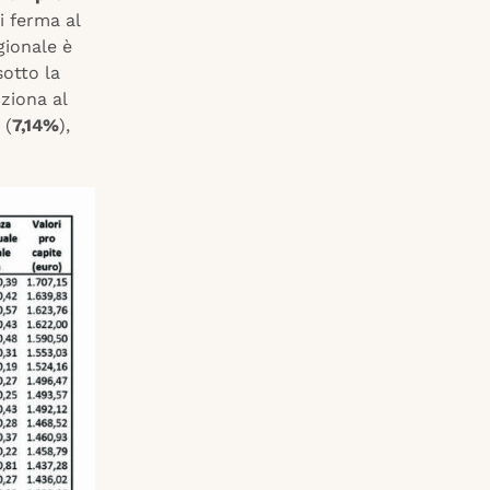
i ferma al
gionale è
otto la
iziona al
 (
7,14%
),