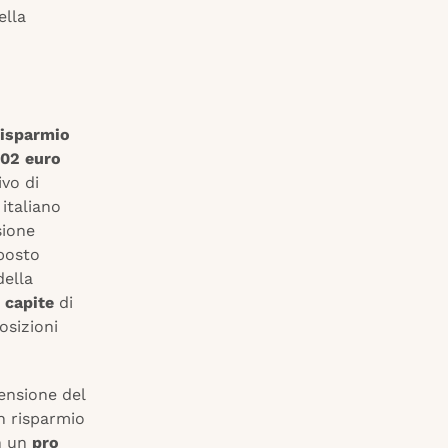
ella
risparmio
302 euro
vo di
italiano
sione
 posto
della
 capite
di
posizioni
ensione del
un risparmio
n un
pro