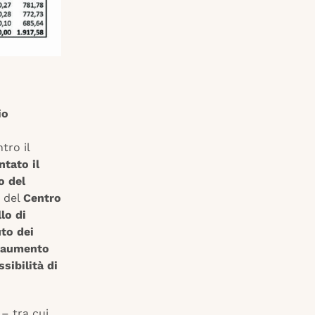
io
tro il
tato il
o del
e del
Centro
lo di
to dei
n aumento
sibilità di
 – tra cui