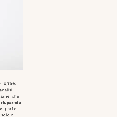
al
6,79%
analisi
carne
, che
l
risparmio
ro
, pari al
solo di