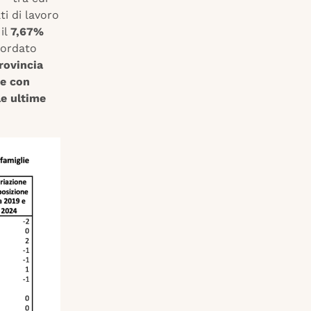
ti di lavoro
 il
7,67%
cordato
rovincia
ce con
le ultime