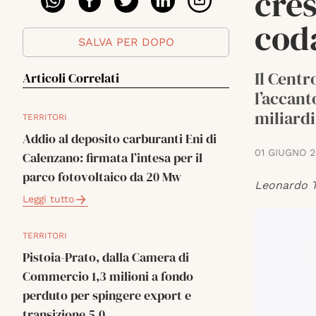
cres
cod
SALVA PER DOPO
Il Centr
Articoli Correlati
l’accant
miliardi
TERRITORI
Addio al deposito carburanti Eni di
01 GIUGNO 
Calenzano: firmata l’intesa per il
parco fotovoltaico da 20 Mw
Leonardo T
Leggi tutto
TERRITORI
Pistoia-Prato, dalla Camera di
Commercio 1,3 milioni a fondo
perduto per spingere export e
transizione 5.0