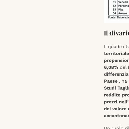
Il divar
Il quadro t
territoriale
propension
6,08%
del 
differenzi
Paese
“, ha
Studi Tagl
reddito pr
prezzi nell
del valore
accantonar
Un ruolo r