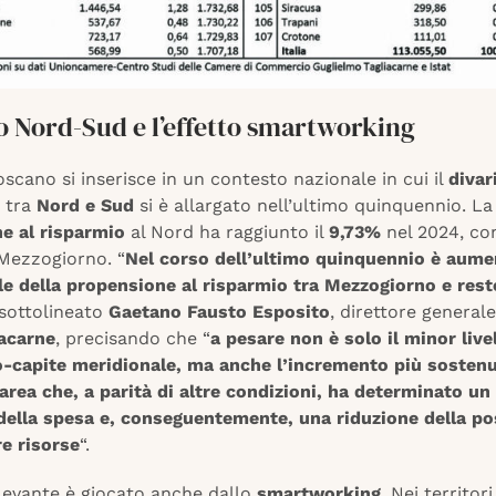
io Nord-Sud e l’effetto smartworking
oscano si inserisce in un contesto nazionale in cui il
divar
tra
Nord e Sud
si è allargato nell’ultimo quinquennio. La
e al risparmio
al Nord ha raggiunto il
9,73%
nel 2024, con
Mezzogiorno. “
Nel corso dell’ultimo quinquennio è aumen
ale della propensione al risparmio tra Mezzogiorno e rest
 sottolineato
Gaetano Fausto Esposito
, direttore general
iacarne
, precisando che “
a pesare non è solo il minor livel
o-capite meridionale, ma anche l’incremento più sostenu
’area che, a parità di altre condizioni, ha determinato u
 della spesa e, conseguentemente, una riduzione della pos
e risorse
“.
ilevante è giocato anche dallo
smartworking
. Nei territori