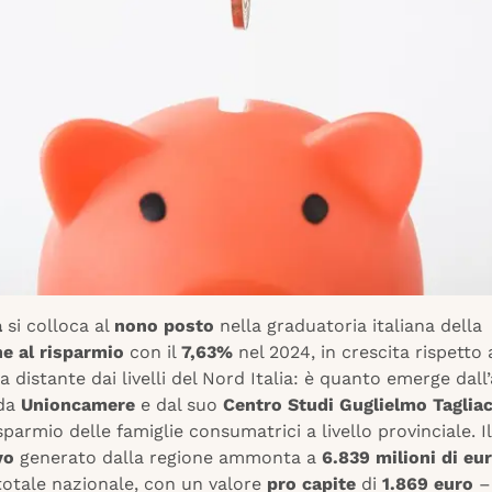
a
si colloca al
nono posto
nella graduatoria italiana della
e al risparmio
con il
7,63%
nel 2024, in crescita rispetto 
a distante dai livelli del Nord Italia: è quanto emerge dall’
 da
Unioncamere
e dal suo
Centro Studi Guglielmo Taglia
isparmio delle famiglie consumatrici a livello provinciale. I
vo
generato dalla regione ammonta a
6.839 milioni di eu
totale nazionale, con un valore
pro capite
di
1.869 euro
– 