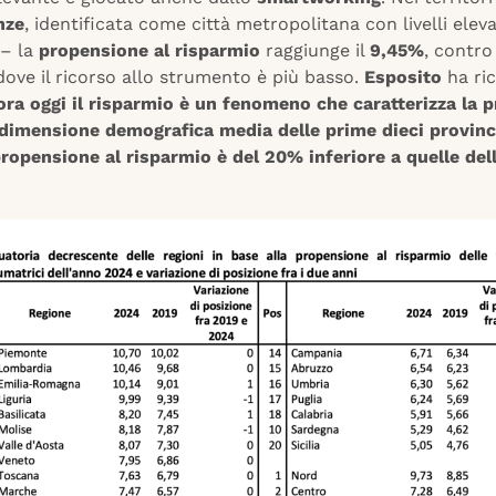
nze
, identificata come città metropolitana con livelli eleva
 – la
propensione al risparmio
raggiunge il
9,45%
, contro
dove il ricorso allo strumento è più basso.
Esposito
ha ri
ra oggi il risparmio è un fenomeno che caratterizza la p
 dimensione demografica media delle prime dieci provin
ropensione al risparmio è del 20% inferiore a quelle del