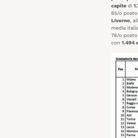
capite
di
1
65/o posto
Livorno
, a
media itali
76/o posto
con
1.494 