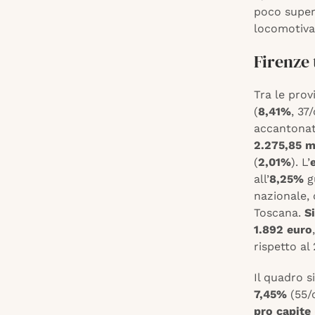
poco super
locomotiv
Firenze 
Tra le pro
(
8,41%
, 37
accantonat
2.275,85 mi
(
2,01%
). L’
all’
8,25%
gu
nazionale,
Toscana.
S
1.892 euro
rispetto al
Il quadro si
7,45%
(55/o
pro capite