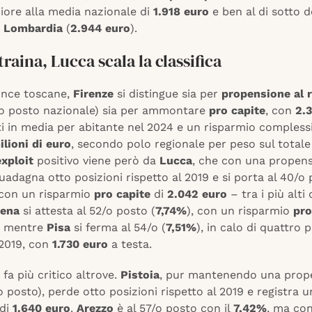
iore alla media nazionale di
1.918 euro
e ben al di sotto d
a
Lombardia
(
2.944 euro
).
traina, Lucca scala la classifica
vince toscane,
Firenze
si distingue sia per
propensione al 
/o posto nazionale) sia per ammontare
pro capite
, con
2.
i in media per abitante nel 2024 e un risparmio complessi
lioni di euro
, secondo polo regionale per peso sul totale 
exploit
positivo viene però da
Lucca
, che con una propen
adagna otto posizioni rispetto al 2019 e si porta al 40/o
 con un risparmio
pro capite
di
2.042 euro
– tra i più alti 
iena
si attesta al 52/o posto (
7,74%
), con un risparmio
pro
, mentre
Pisa
si ferma al 54/o (
7,51%
), in calo di quattro 
 2019, con
1.730 euro
a testa.
 fa più critico altrove.
Pistoia
, pur mantenendo una prop
 posto), perde otto posizioni rispetto al 2019 e registra 
di
1.640 euro
.
Arezzo
è al 57/o posto con il
7,42%
, ma co