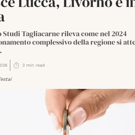
ce Lucca, Livorno è i
a
o Studi Tagliacarne rileva come nel 2024
onamento complessivo della regione si attes
.
2026
3
min read
estai