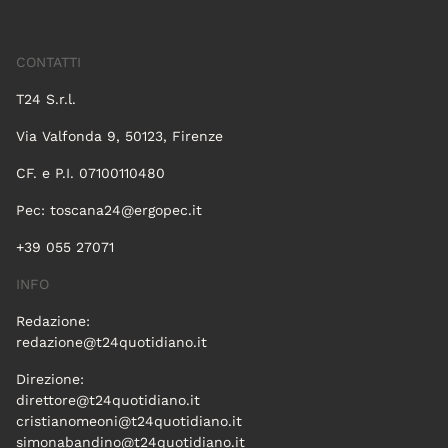
CONTATTI
T24 S.r.l.
Via Valfonda 9, 50123, Firenze
CF. e P.I. 07100110480
Pec:
toscana24@ergopec.it
+39 055 27071
INFO
Redazione:
redazione@t24quotidiano.it
Direzione:
direttore@t24quotidiano.it
cristianomeoni@t24quotidiano.it
simonabandino@t24quotidiano.it