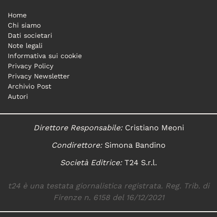
Home
Chi siamo
Dati societari
Note legali
Informativa sui cookie
Privacy Policy
Privacy Newsletter
Archivio Post
Autori
Direttore Responsabile:
Cristiano Meoni
Condirettore:
Simona Bandino
Società Editrice:
T24 S.r.l.
t24 è una testata giornalistica registrata. Reg. Trib. di
Firenze n. 6158 del 16/12/2021