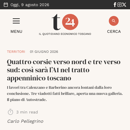
Oggi,
9 agosto 2026
MENU
CERCA
IL QUOTIDIANO ECONOMICO TOSCANO
TERRITORI
01 GIUGNO 2026
Quattro corsie verso nord e tre verso
sud: così sarà l’A1 nel tratto
appenninico toscano
I lavori tra Calenzano e Barberino ancora lontani dalla loro
conclusione. Tre viadotti fatti brillare, aperta una nuova galleria.
Il piano di Autostrade.
3
min read
Carlo Pellegrino