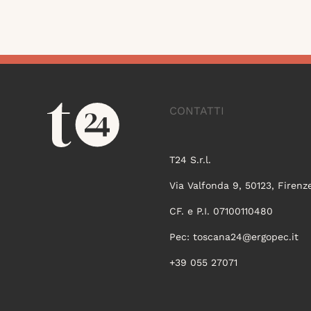
CONTATTI
T24 S.r.l.
Via Valfonda 9, 50123, Firenz
CF. e P.I. 07100110480
Pec:
toscana24@ergopec.it
+39 055 27071