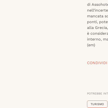
di Assohote
nell’incert
mancata sce
ponti, pote
alla Grecia
è considera
interno, m
(em)
CONDIVIDI
POTREBBE IN
TURISMO