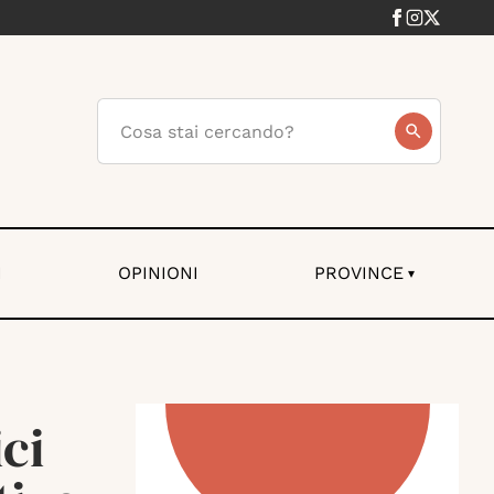
I
OPINIONI
PROVINCE
▾
ci