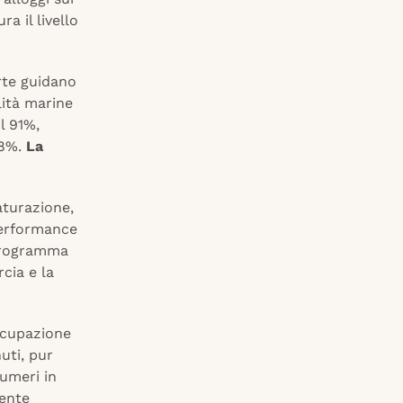
a il livello
arte guidano
lità marine
l 91%,
78%.
La
saturazione,
performance
 programma
rcia e la
occupazione
uti, pur
numeri in
dente