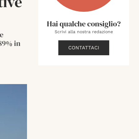
tive
Hai qualche consiglio?
Scrivi alla nostra redazione
ze
’89% in
CONTATTACI