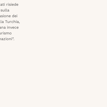
ti risiede
sulla
asione dei
lla Turchia,
cana invece
turismo
azioni”.