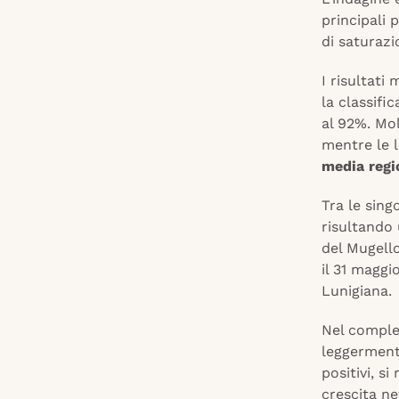
principali 
di saturazi
I risultati
la classifi
al 92%. Mol
mentre le l
media regi
Tra le sing
risultando
del Mugell
il 31 maggi
Lunigiana.
Nel comples
leggermente
positivi, s
crescita ne