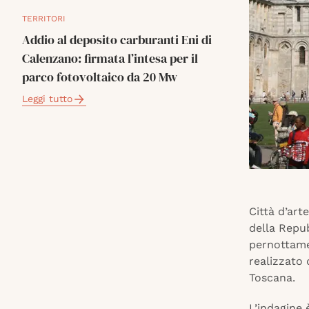
TERRITORI
Addio al deposito carburanti Eni di
Calenzano: firmata l’intesa per il
parco fotovoltaico da 20 Mw
Leggi tutto
Città d’art
della Repub
pernottamen
realizzato
Toscana.
L’indagine 