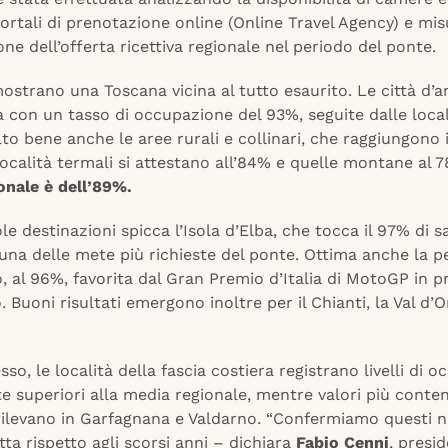
portali di prenotazione online (Online Travel Agency) e misur
one dell’offerta ricettiva regionale nel periodo del ponte.
 mostrano una Toscana vicina al tutto esaurito. Le città d’
ca con un tasso di occupazione del 93%, seguite dalle loca
to bene anche le aree rurali e collinari, che raggiungono i
ocalità termali si attestano all’84% e quelle montane al 
onale è dell’89%.
ole destinazioni spicca l’Isola d’Elba, che tocca il 97% di 
 una delle mete più richieste del ponte. Ottima anche la 
o, al 96%, favorita dal Gran Premio d’Italia di MotoGP in
o. Buoni risultati emergono inoltre per il Chianti, la Val d’O
so, le località della fascia costiera registrano livelli di 
 superiori alla media regionale, mentre valori più conten
i rilevano in Garfagnana e Valdarno. “Confermiamo questi 
tta rispetto agli scorsi anni – dichiara
Fabio Cenni
, presi