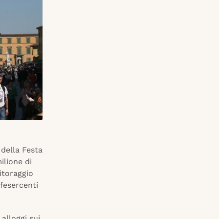
 della Festa
ilione di
itoraggio
fesercenti
alloggi sui