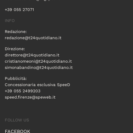
+39 055 27071
INFO
Redazione:
redazione@t24quotidiano.it
Direzione:
direttore@t24quotidiano.it
cristianomeoni@t24quotidiano.it
simonabandino@t24quotidiano.it
Pubblicità:
Concessionaria esclusiva SpeeD
+39 055 2499203
speed.firenze@speweb.it
FOLLOW US
FACEBOOK