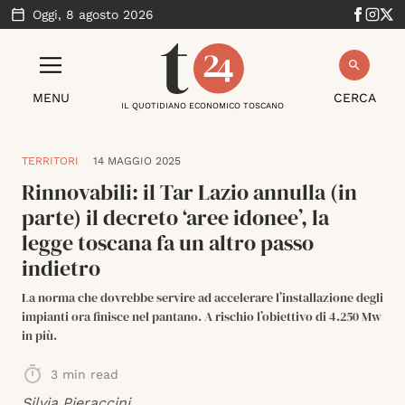
Oggi,
8 agosto 2026
MENU
CERCA
IL QUOTIDIANO ECONOMICO TOSCANO
TERRITORI
14 MAGGIO 2025
Rinnovabili: il Tar Lazio annulla (in
parte) il decreto ‘aree idonee’, la
legge toscana fa un altro passo
indietro
La norma che dovrebbe servire ad accelerare l’installazione degli
impianti ora finisce nel pantano. A rischio l’obiettivo di 4.250 Mw
in più.
3
min read
Silvia Pieraccini