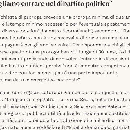
liamo entrare nel dibattito politico”
richiesta di proroga prevede una proroga minima di due an
 è il tempo minimo necessario per l’eventuale spostamen
 diversa location”, ha detto Scornajenchi, secondo cui “la
rale liquefatto non è una necessità di breve termine, è u
mpagnerà per gli anni a venire”. Per rispondere a chi gli 
fosse quello di una proroga ben più lunga di 30 mesi, l’ad
ni avanti precisando di non voler “entrare in discussioni
il dibattito politico” perché “non è la nostra competenza
 è dire con forza che il gas è una parte importante,
ssima del mix energetico nazionale”.
 in cui il rigassificatore di Piombino si è conquistato u
vo: “L’impianto in oggetto – afferma Snam, nella richiesta
al ministero per l’Ambiente e la Sicurezza energetica – r
trategico di pubblica utilità a livello nazionale e costitui
iorità, contribuendo alla produzione di 5 miliardi di metri
 gas naturale e a soddisfare l’8% della domanda di gas nat