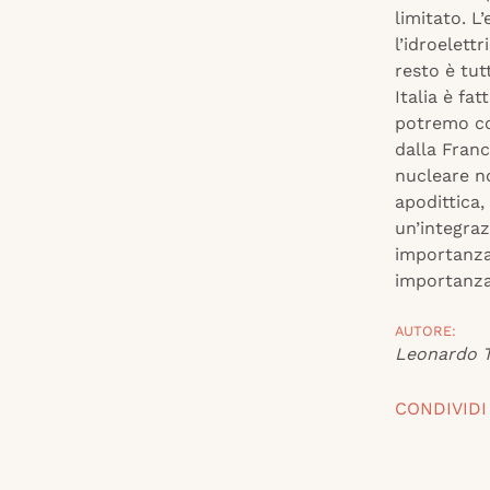
limitato. L
l’idroelettr
resto è tut
Italia è fa
potremo con
dalla Franc
nucleare no
apodittica,
un’integraz
importanza,
importanza
AUTORE:
Leonardo T
CONDIVIDI