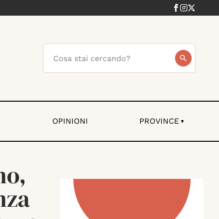
I
OPINIONI
PROVINCE
▾
no,
nza