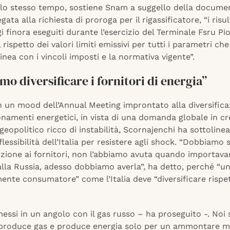
allo stesso tempo, sostiene Snam a suggello della docume
gata alla richiesta di proroga per il rigassificatore, “i risul
 finora eseguiti durante l’esercizio del Terminale Fsru P
 rispetto dei valori limiti emissivi per tutti i parametri ch
inea con i vincoli imposti e la normativa vigente”.
o diversificare i fornitori di energia”
n un mood dell’Annual Meeting improntato alla diversifica
namenti energetici, in vista di una domanda globale in cre
eopolitico ricco di instabilità, Scornajenchi ha sottolineat
flessibilità dell’Italia per resistere agli shock. “Dobbiamo
zione ai fornitori, non l’abbiamo avuta quando importava
alla Russia, adesso dobbiamo averla”, ha detto, perché “u
ente consumatore” come l’Italia deve “diversificare rispett
essi in un angolo con il gas russo – ha proseguito -. Noi
produce gas e produce energia solo per un ammontare m