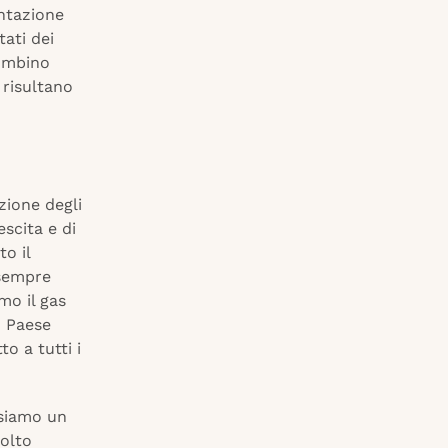
ntazione
tati dei
iombino
e risultano
zione degli
scita e di
o il
 sempre
mo il gas
n Paese
o a tutti i
 siamo un
olto