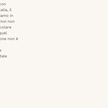
 con
lia, il
ciamo in
 “noi non
icolare
quel
ione non è
e
tale