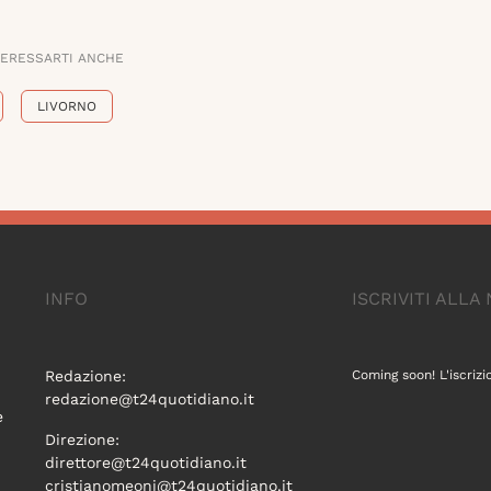
TERESSARTI ANCHE
LIVORNO
INFO
ISCRIVITI ALL
Redazione:
Coming soon! L'iscrizi
redazione@t24quotidiano.it
e
Direzione:
direttore@t24quotidiano.it
cristianomeoni@t24quotidiano.it