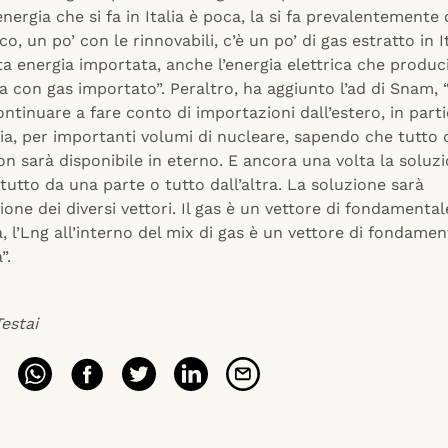
’energia che si fa in Italia è poca, la si fa prevalentemente
ico, un po’ con le rinnovabili, c’è un po’ di gas estratto in Ita
ta energia importata, anche l’energia elettrica che produ
tta con gas importato”. Peraltro, ha aggiunto l’ad di Snam,
tinuare a fare conto di importazioni dall’estero, in part
ia, per importanti volumi di nucleare, sapendo che tutto 
n sarà disponibile in eterno. E ancora una volta la soluz
 tutto da una parte o tutto dall’altra. La soluzione sarà
ione dei diversi vettori. Il gas è un vettore di fondamental
 l’Lng all’interno del mix di gas è un vettore di fondamen
”.
estai