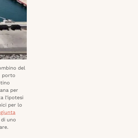
ombino del
n porto
tino
cana per
 l’ipotesi
ici per lo
 giunta
 di uno
are.