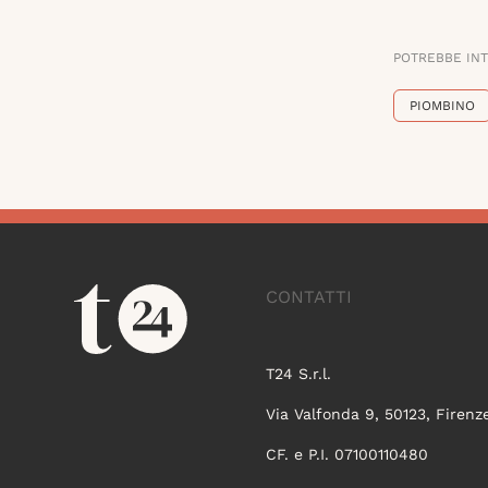
POTREBBE IN
PIOMBINO
CONTATTI
T24 S.r.l.
Via Valfonda 9, 50123, Firenz
CF. e P.I. 07100110480