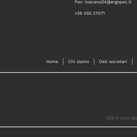
Pec:
toscana24@ergopec.it
+39 055 27071
Home
Chi siamo
Dati societari
t24 è una tes