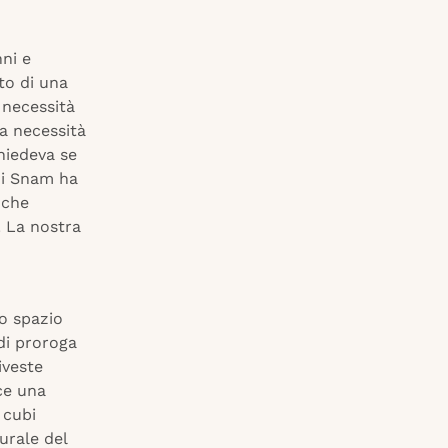
ni e
to di una
 necessità
na necessità
chiedeva se
 di Snam ha
 che
. La nostra
no spazio
 di proroga
iveste
sce una
 cubi
urale del