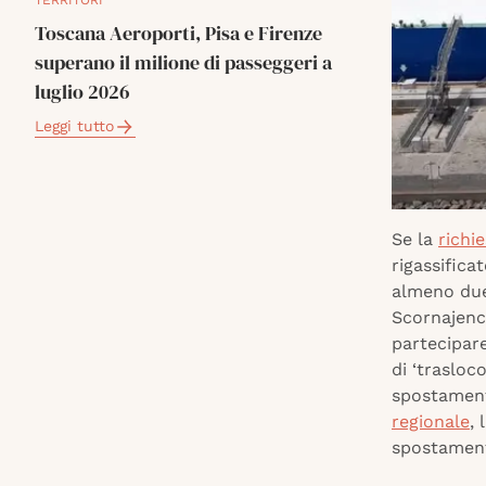
TERRITORI
Toscana Aeroporti, Pisa e Firenze
superano il milione di passeggeri a
luglio 2026
Leggi tutto
Se la
richi
rigassifica
almeno due
Scornajenc
partecipare
di ‘trasloc
spostame
regionale
, 
spostamento