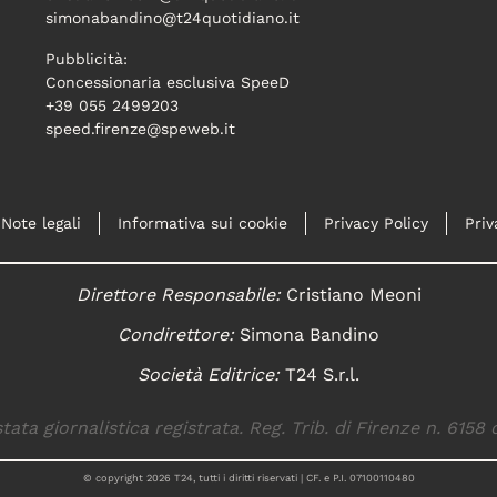
simonabandino@t24quotidiano.it
Pubblicità:
Concessionaria esclusiva SpeeD
+39 055 2499203
speed.firenze@speweb.it
Note legali
Informativa sui cookie
Privacy Policy
Priv
Direttore Responsabile:
Cristiano Meoni
Condirettore:
Simona Bandino
Società Editrice:
T24 S.r.l.
tata giornalistica registrata. Reg. Trib. di Firenze n. 6158 
© copyright
2026
T24, tutti i diritti riservati | CF. e P.I. 07100110480