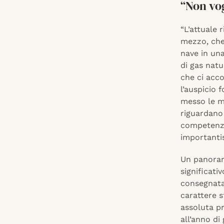
“Non vog
“L’attuale 
mezzo, che
nave in una
di gas natu
che ci acco
l’auspicio 
messo le ma
riguardano 
competenza
importanti
Un panorama
significati
consegnata 
carattere s
assoluta pr
all’anno di