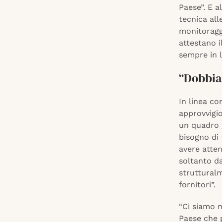
Paese”. E 
tecnica alle
monitoraggi
attestano il
sempre in l
“Dobbiam
In linea co
approvvigio
un quadro g
bisogno di 
avere atten
soltanto d
strutturalm
fornitori”.
“Ci siamo m
Paese che 