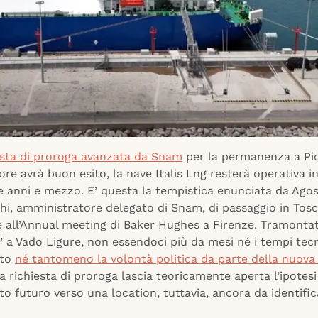
esta di proroga avanzata da Snam
per la permanenza a Pi
tore avrà buon esito, la nave Italis Lng resterà operativa i
 anni e mezzo. E’ questa la tempistica enunciata da Agos
hi, amministratore delegato di Snam, di passaggio in Tos
 all’Annual meeting di Baker Hughes a Firenze. Tramontata
o’ a Vado Ligure, non essendoci più da mesi né i tempi tecn
nto
né tantomeno la volontà politica da parte della nuova
la richiesta di proroga lascia teoricamente aperta l’ipotesi
 futuro verso una location, tuttavia, ancora da identific