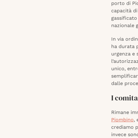
porto di P
capacità di
gassificato
nazionale g
In via ordi
ha durata p
urgenza e s
l’autorizza
unico, entro
semplifica
dalle proce
I comit
Rimane im
Piombino
,
crediamo p
invece sono