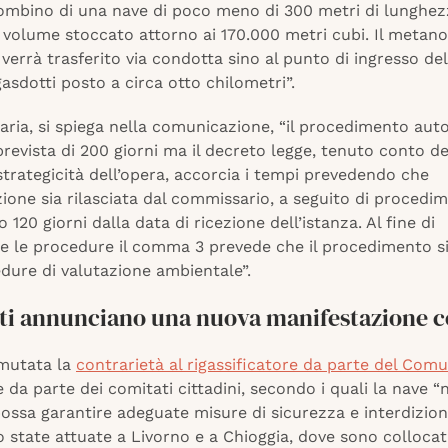
iombino di una nave di poco meno di 300 metri di lunghez
 volume stoccato attorno ai 170.000 metri cubi. Il metano
 verrà trasferito via condotta sino al punto di ingresso del
asdotti posto a circa otto chilometri”.
naria, si spiega nella comunicazione, “il procedimento aut
revista di 200 giorni ma il decreto legge, tenuto conto de
trategicità dell’opera, accorcia i tempi prevedendo che
zione sia rilasciata dal commissario, a seguito di procedi
 120 giorni dalla data di ricezione dell’istanza. Al fine di
re le procedure il comma 3 prevede che il procedimento s
dure di valutazione ambientale”.
ati annunciano una nuova manifestazione 
mutata la
contrarietà al rigassificatore da parte del Comu
 e da parte dei comitati cittadini, secondo i quali la nave “
ossa garantire adeguate misure di sicurezza e interdizio
 state attuate a Livorno e a Chioggia, dove sono collocat