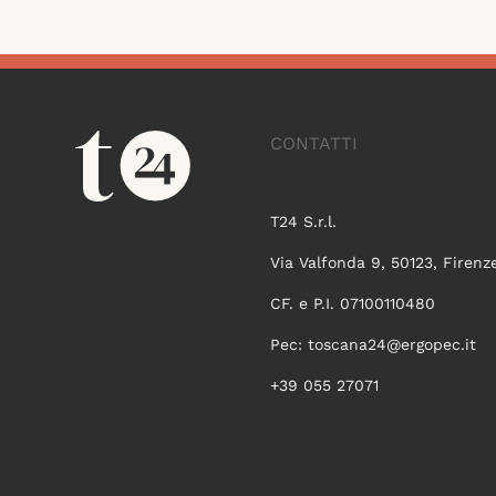
CONTATTI
T24 S.r.l.
Via Valfonda 9, 50123, Firenz
CF. e P.I. 07100110480
Pec:
toscana24@ergopec.it
+39 055 27071