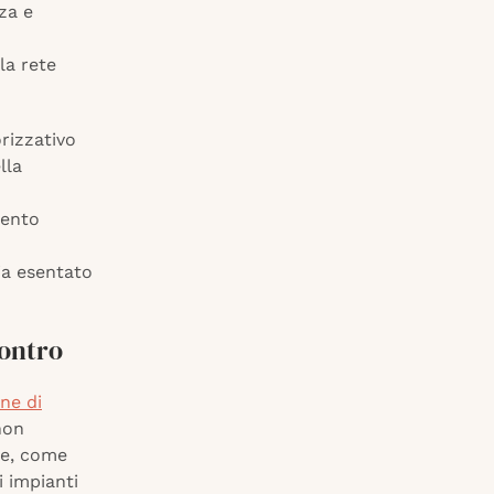
za e
la rete
orizzativo
lla
mento
ia esentato
contro
ne di
non
ne, come
i impianti