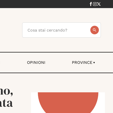
I
OPINIONI
PROVINCE
▾
no,
ata