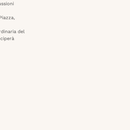
ussioni
Piazza,
dinaria del
eciperà