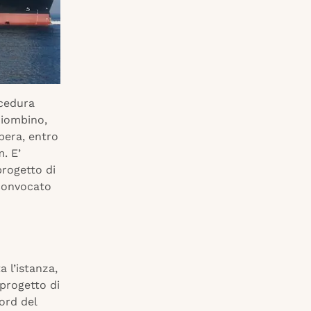
cedura
 Piombino,
opera, entro
. E’
progetto di
 convocato
 l’istanza,
 progetto di
ord del