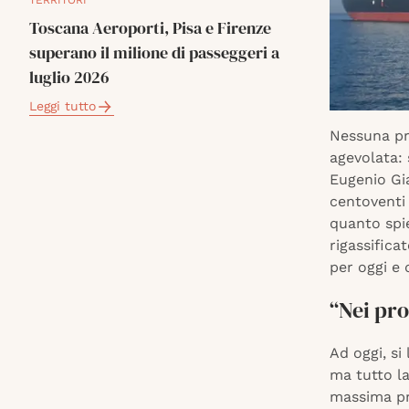
TERRITORI
Toscana Aeroporti, Pisa e Firenze
superano il milione di passeggeri a
luglio 2026
Leggi tutto
Nessuna pr
agevolata: 
Eugenio Gia
centoventi 
quanto spi
rigassifica
per oggi e
“Nei pro
Ad oggi, si
ma tutto la
massima pr