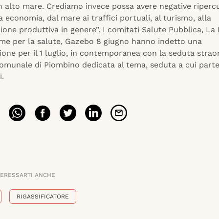
in alto mare. Crediamo invece possa avere negative riperc
a economia, dal mare ai traffici portuali, al turismo, alla
zione produttiva in genere”. I comitati Salute Pubblica, La 
ieme per la salute, Gazebo 8 giugno hanno indetto una
one per il 1 luglio, in contemporanea con la seduta straor
comunale di Piombino dedicata al tema, seduta a cui part
i.
TERESSARTI ANCHE
RIGASSIFICATORE