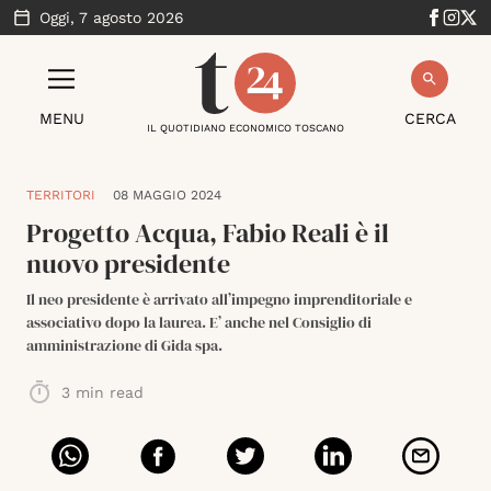
Oggi,
7 agosto 2026
MENU
CERCA
IL QUOTIDIANO ECONOMICO TOSCANO
TERRITORI
08 MAGGIO 2024
Progetto Acqua, Fabio Reali è il
nuovo presidente
Il neo presidente è arrivato all’impegno imprenditoriale e
associativo dopo la laurea. E’ anche nel Consiglio di
amministrazione di Gida spa.
3
min read