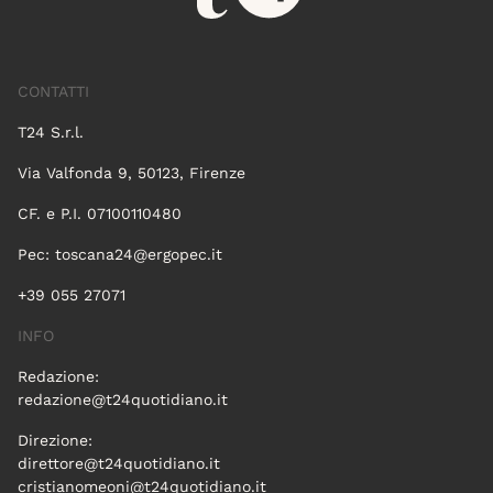
CONTATTI
T24 S.r.l.
Via Valfonda 9, 50123, Firenze
CF. e P.I. 07100110480
Pec:
toscana24@ergopec.it
+39 055 27071
INFO
Redazione:
redazione@t24quotidiano.it
Direzione:
direttore@t24quotidiano.it
cristianomeoni@t24quotidiano.it