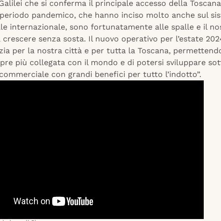
alilei che si conferma il principale accesso della Toscana
el periodo pandemico, che hanno inciso molto anche sul si
e internazionale, sono fortunatamente alle spalle e il no
 crescere senza sosta. Il nuovo operativo per l’estate 20
ia per la nostra città e per tutta la Toscana, permettendo
re più collegata con il mondo e di potersi sviluppare sott
 commerciale con grandi benefici per tutto l’indotto”.