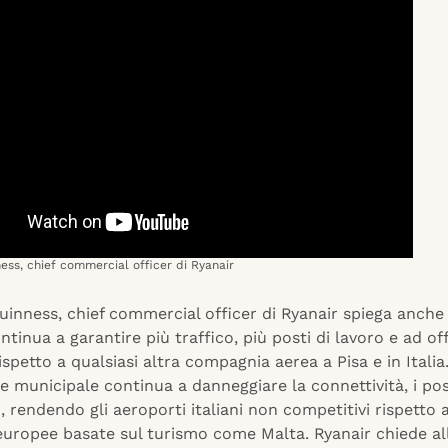
ss, chief commercial officer di Ryanair
inness, chief commercial officer di Ryanair spiega anche
ntinua a garantire più traffico, più posti di lavoro e ad off
ispetto a qualsiasi altra compagnia aerea a Pisa e in Italia.
le municipale continua a danneggiare la connettività, i pos
o, rendendo gli aeroporti italiani non competitivi rispetto 
uropee basate sul turismo come Malta. Ryanair chiede al