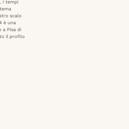
. I tempi
stema
stro scalo
24 è una
 a Pisa di
o il profilo