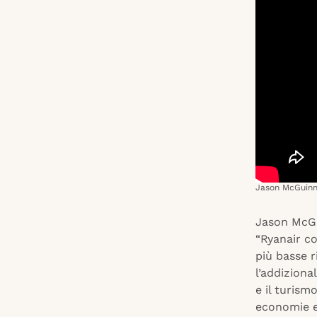
Jason McGuinne
Jason McGu
“Ryanair co
più basse r
l’addiziona
e il turism
economie e