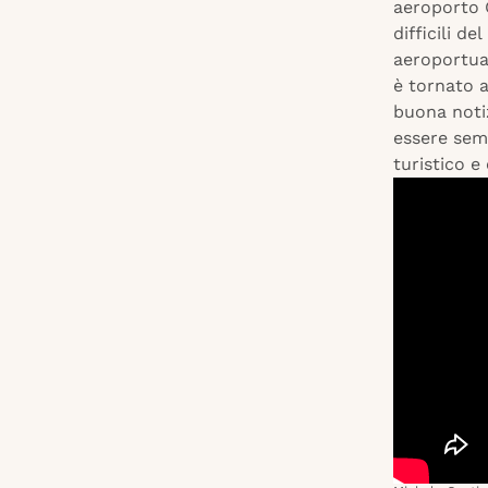
aeroporto G
difficili d
aeroportual
è tornato a
buona notiz
essere semp
turistico e