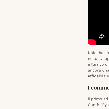
Naldi ha, i
nello svilu
e l’arrivo 
ancora una 
affidabile 
I commen
il primo ad
Conti: “Rya