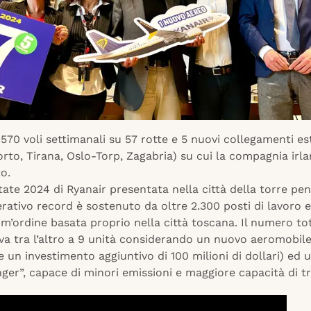
i 570 voli settimanali su 57 rotte e 5 nuovi collegamenti est
rto, Tirana, Oslo-Torp, Zagabria) su cui la compagnia irl
to.
tate 2024 di Ryanair presentata nella città della torre pe
ativo record è sostenuto da oltre 2.300 posti di lavoro 
rim’ordine basata proprio nella città toscana. Il numero to
riva tra l’altro a 9 unità considerando un nuovo aeromobil
un investimento aggiuntivo di 100 milioni di dollari) ed 
er”, capace di minori emissioni e maggiore capacità di t