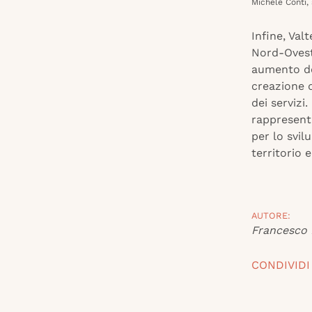
Michele Conti, 
Infine, Va
Nord-Ovest
aumento del
creazione d
dei servizi
rappresenta
per lo svil
territorio 
AUTORE:
Francesco 
CONDIVIDI