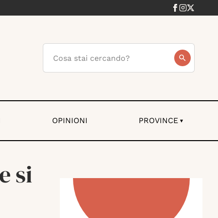
I
OPINIONI
PROVINCE
▾
e si