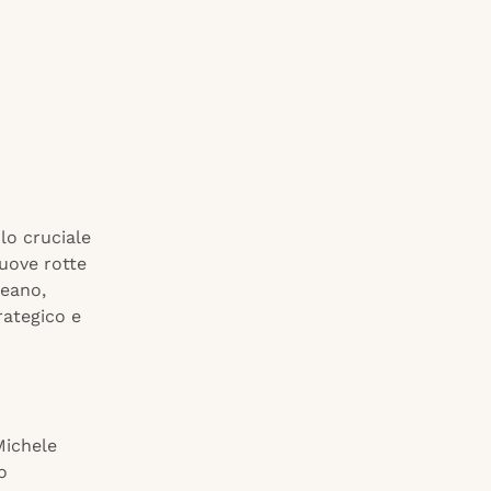
olo cruciale
nuove rotte
neano,
rategico e
Michele
o