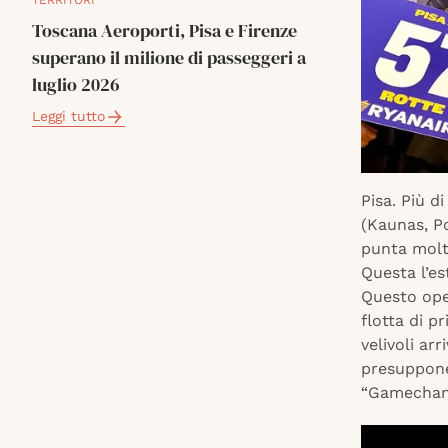
TERRITORI
Toscana Aeroporti, Pisa e Firenze
superano il milione di passeggeri a
luglio 2026
Leggi tutto
Pisa. Più d
(Kaunas, Po
punta mol
Questa l’es
Questo oper
flotta di p
velivoli ar
presuppone 
“Gamechang