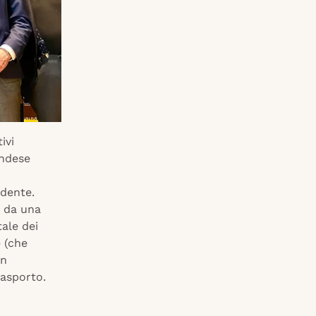
ivi
andese
ndente.
e da una
tale dei
e (che
un
rasporto.