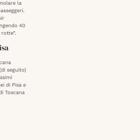
imolare la
passeggeri.
ir
iungendo 40
 rotte”.
isa
scana
di seguito)
ssimi
ei di Pisa e
 di Toscana