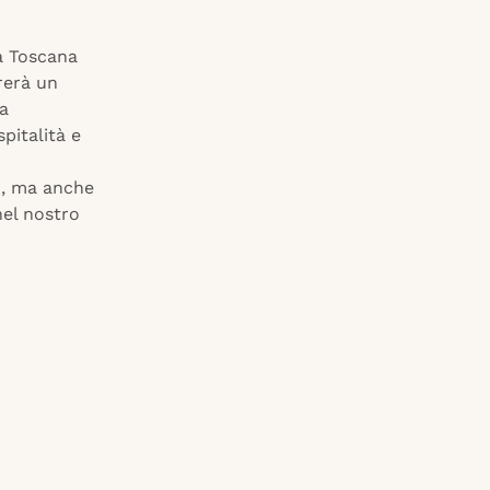
a Toscana
rerà un
la
spitalità e
co, ma anche
nel nostro