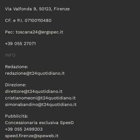
Via Valfonda 9, 50123, Firenze
CF. e P.I. 07100110480
Pec:
toscana24@ergopec.it
+39 055 27071
INFO
Redazione:
redazione@t24quotidiano.it
Direzione:
direttore@t24quotidiano.it
cristianomeoni@t24quotidiano.it
simonabandino@t24quotidiano.it
Pubblicità:
Concessionaria esclusiva SpeeD
+39 055 2499203
speed.firenze@speweb.it