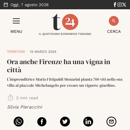
Oggi,
7 agosto 2026
MENU
CERCA
IL QUOTIDIANO ECONOMICO TOSCANO
TERRITORI
15 MARZO 2024
Ora anche Firenze ha una vigna in
città
L’imprenditrice Maria Fittipaldi Menarini pianta 700 viti nella sua
villa al piazzale Michelangelo per creare un vigneto-giardino.
2
min read
Silvia Pieraccini