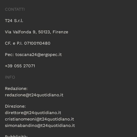
CONTATTI
T24 S.r.l.
Via Valfonda 9, 50123, Firenze
CF. e P.I. 07100110480
Pec:
toscana24@ergopec.it
+39 055 27071
INFO
Redazione:
redazione@t24quotidiano.it
Direzione:
direttore@t24quotidiano.it
cristianomeoni@t24quotidiano.it
simonabandino@t24quotidiano.it
Pubblicità: