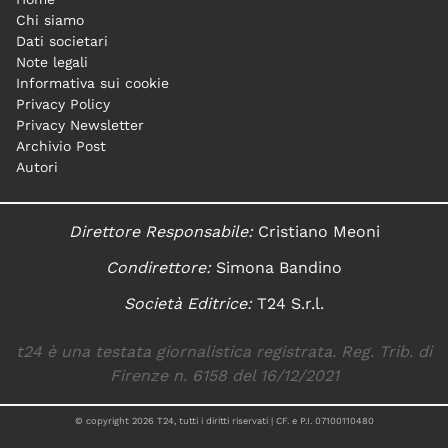
Chi siamo
Dati societari
Note legali
Informativa sui cookie
Privacy Policy
Privacy Newsletter
Archivio Post
Autori
Direttore Responsabile:
Cristiano Meoni
Condirettore:
Simona Bandino
Società Editrice:
T24 S.r.l.
t24 è una testata giornalistica registrata. Reg. Trib. di
Firenze n. 6158 del 16/12/2021
© copyright
2026
T24, tutti i diritti riservati | CF. e P.I. 07100110480