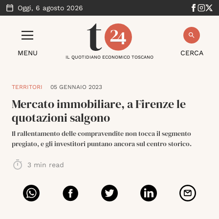
Oggi,
6 agosto 2026
MENU
CERCA
IL QUOTIDIANO ECONOMICO TOSCANO
TERRITORI
05 GENNAIO 2023
Mercato immobiliare, a Firenze le
quotazioni salgono
Il rallentamento delle compravendite non tocca il segmento
pregiato, e gli investitori puntano ancora sul centro storico.
3
min read