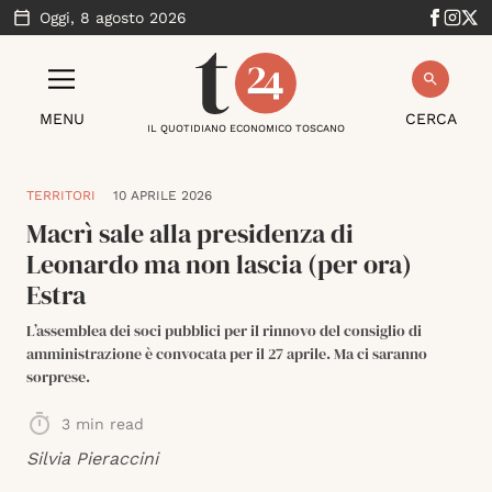
Oggi,
8 agosto 2026
MENU
CERCA
IL QUOTIDIANO ECONOMICO TOSCANO
TERRITORI
10 APRILE 2026
Macrì sale alla presidenza di
Leonardo ma non lascia (per ora)
Estra
L’assemblea dei soci pubblici per il rinnovo del consiglio di
amministrazione è convocata per il 27 aprile. Ma ci saranno
sorprese.
3
min read
Silvia Pieraccini