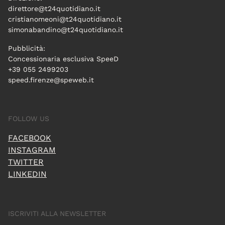
direttore@t24quotidiano.it
cristianomeoni@t24quotidiano.it
simonabandino@t24quotidiano.it
Pubblicità:
Concessionaria esclusiva SpeeD
+39 055 2499203
speed.firenze@speweb.it
FOLLOW US
FACEBOOK
INSTAGRAM
TWITTER
LINKEDIN
ISCRIVITI ALLA NEWSLETTER