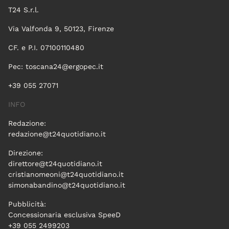
T24 S.r.l.
Via Valfonda 9, 50123, Firenze
CF. e P.I. 07100110480
Pec:
toscana24@ergopec.it
+39 055 27071
INFO
Redazione:
redazione@t24quotidiano.it
Direzione:
direttore@t24quotidiano.it
cristianomeoni@t24quotidiano.it
simonabandino@t24quotidiano.it
Pubblicità:
Concessionaria esclusiva SpeeD
+39 055 2499203