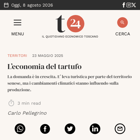
Oggi,
8 agosto 2026
MENU
CERCA
IL QUOTIDIANO ECONOMICO TOSCANO
TERRITORI
23 MAGGIO 2025
L’economia del tartufo
La domanda è in crescita. E’ leva turistica per parte del territorio
senese, ma i cambiamenti climatici stanno influendo sulla
produzione.
3
min read
Carlo Pellegrino