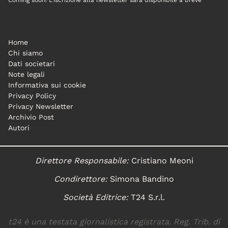
Coming soon! L'iscrizione alla newsletter sarà disponibile a breve
Home
Chi siamo
Dati societari
Note legali
Informativa sui cookie
Privacy Policy
Privacy Newsletter
Archivio Post
Autori
Direttore Responsabile:
Cristiano Meoni
Condirettore:
Simona Bandino
Società Editrice:
T24 S.r.l.
t24 è una testata giornalistica registrata. Reg. Trib. di