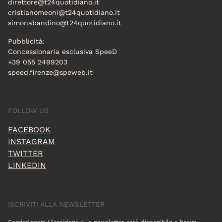
direttore@t24quotidiano.it
cristianomeoni@t24quotidiano.it
simonabandino@t24quotidiano.it
Pubblicità:
Concessionaria esclusiva SpeeD
+39 055 2499203
speed.firenze@speweb.it
FOLLOW US
FACEBOOK
INSTAGRAM
TWITTER
LINKEDIN
ISCRIVITI ALLA NEWSLETTER