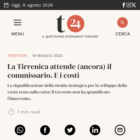
Oggi,
6 agosto 2026
MENU
CERCA
IL QUOTIDIANO ECONOMICO TOSCANO
TERRITORI
19 MAGGIO 2022
La Tirrenica attende (ancora) il
commissario. E i costi
La riqualificazione della strada strategica per lo sviluppo della
costa resta sulla carta: il Governo non ha quantificato
l’intervento.
1
min read