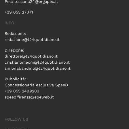
Pec:
toscana24@ergopec.it
+39 055 27071
INFO
Redazione:
redazione@t24quotidiano.it
Direzione:
direttore@t24quotidiano.it
cristianomeoni@t24quotidiano.it
simonabandino@t24quotidiano.it
Pubblicità:
Concessionaria esclusiva SpeeD
+39 055 2499203
speed.firenze@speweb.it
FOLLOW US