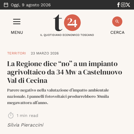
Oggi,
9 agosto 2026
MENU
CERCA
IL QUOTIDIANO ECONOMICO TOSCANO
TERRITORI
23 MARZO 2026
La Regione dice “no” a un impianto
agrivoltaico da 34 Mw a Castelnuovo
Val di Cecina
Parere negativo nella valutazione d’impatto ambientale
nazionale. I pannelli fotovoltaici produrrebbero 50mila
megawattora all’anno.
1
min read
Silvia Pieraccini