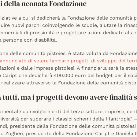
ti della neonata Fondazione
iziative a cui si dedicherà la Fondazione delle comunità pi
uire nuovi parchi coinvolgendo le scuole, aiutare la rinasc
mmerciali di prossimità e progettare azioni dedicate alla 
 persone con disabilità.
one delle comunità pistoiesi è stata voluta da Fondazione
annunciato di volere lanciare progetti di sviluppo del terr
iazioni e dalle imprese pistoiesi. A finanziarla sarà la stes
 Caript che dedicherà 400.000 euro del budget per il soci
 realizzare attraverso la Fondazione delle comunità pistoi
 tutti, ma i progetti devono avere finalità s
mentale coinvolgere enti del terzo settore, imprese, cent
niversità per superare i classici schemi della filantropia” 
ndi, presidente della Fondazione delle comunità pistoiesi 
o Zogheri, presidente della Fondazione Caript e Daniela G