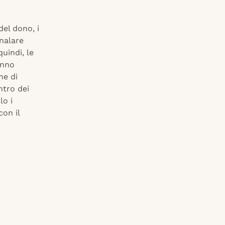
del dono, i
analare
uindi, le
anno
ne di
ntro dei
lo i
con il