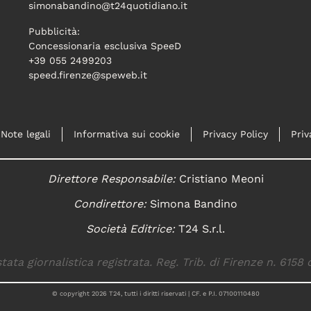
simonabandino@t24quotidiano.it
Pubblicità:
Concessionaria esclusiva SpeeD
+39 055 2499203
speed.firenze@speweb.it
Note legali
Informativa sui cookie
Privacy Policy
Priv
Direttore Responsabile:
Cristiano Meoni
Condirettore:
Simona Bandino
Società Editrice:
T24 S.r.l.
tata giornalistica registrata. Reg. Trib. di Firenze n. 6158 
© copyright
2026
T24, tutti i diritti riservati | CF. e P.I. 07100110480