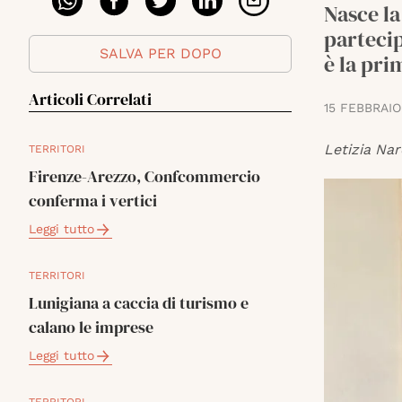
Nasce la
partecip
SALVA PER DOPO
è la pri
Articoli Correlati
15 FEBBRAIO
Letizia Nar
TERRITORI
Firenze-Arezzo, Confcommercio
conferma i vertici
Leggi tutto
TERRITORI
Lunigiana a caccia di turismo e
calano le imprese
Leggi tutto