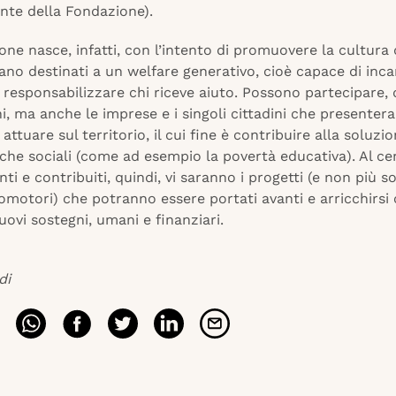
nte della Fondazione).
ne nasce, infatti, con l’intento di promuovere la cultura 
siano destinati a un welfare generativo, cioè capace di inc
i responsabilizzare chi riceve aiuto. Possono partecipare, q
i, ma anche le imprese e i singoli cittadini che presenter
attuare sul territorio, il cui fine è contribuire alla soluzio
he sociali (come ad esempio la povertà educativa). Al ce
ti e contribuiti, quindi, vi saranno i progetti (e non più so
omotori) che potranno essere portati avanti e arricchirsi 
ovi sostegni, umani e finanziari.
di