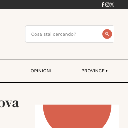
I
OPINIONI
PROVINCE
▾
nova