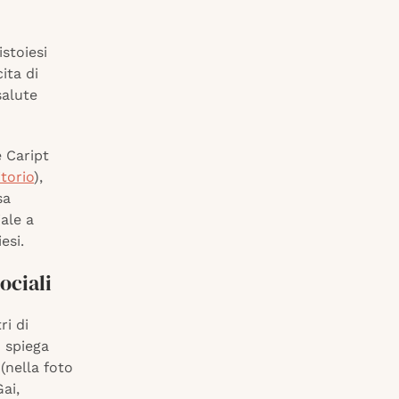
stoiesi
ita di
salute
 Caript
itorio
),
sa
ale a
esi.
ociali
ri di
– spiega
(nella foto
ai,