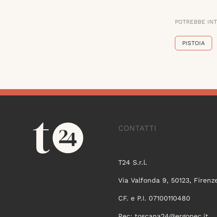
POTREBBE IN
PISTOIA
CONTATTI
T24 S.r.l.
Via Valfonda 9, 50123, Firenz
CF. e P.I. 07100110480
Pec:
toscana24@ergopec.it