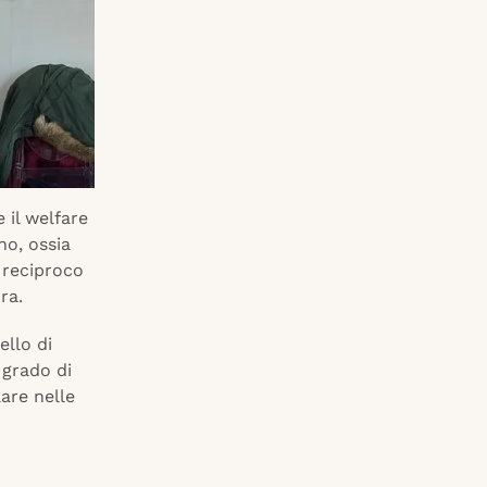
 il welfare
no, ossia
 reciproco
ra.
ello di
 grado di
lare nelle