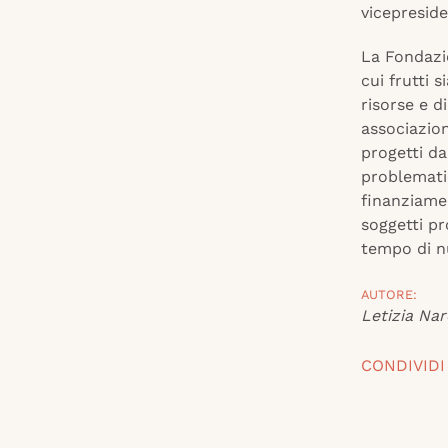
vicepreside
La Fondazio
cui frutti 
risorse e d
associazion
progetti da 
problematic
finanziamen
soggetti pr
tempo di nu
AUTORE:
Letizia Nar
CONDIVIDI