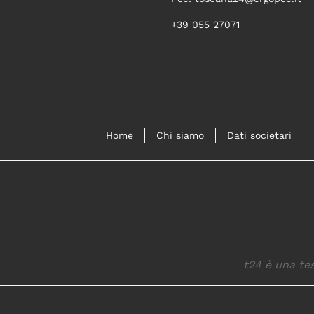
+39 055 27071
Home
Chi siamo
Dati societari
t24 è una tes