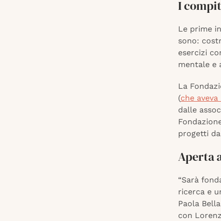
I compi
Le prime in
sono: costr
esercizi co
mentale e a
La Fondazi
(
che aveva 
dalle assoc
Fondazione
progetti da
Aperta a
“Sarà fonda
ricerca e u
Paola Bella
con Lorenz