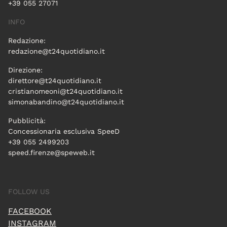
+39 055 27071
INFO
Redazione:
redazione@t24quotidiano.it
Direzione:
direttore@t24quotidiano.it
cristianomeoni@t24quotidiano.it
simonabandino@t24quotidiano.it
Pubblicità:
Concessionaria esclusiva SpeeD
+39 055 2499203
speed.firenze@speweb.it
FOLLOW US
FACEBOOK
INSTAGRAM