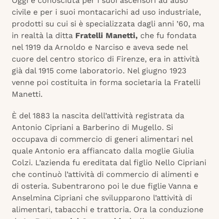
Oggi è conosciuta per i suoi ascensori ad auso
civile e per i suoi montacarichi ad uso industriale,
prodotti su cui si è specializzata dagli anni ’60, ma
in realtà la ditta
Fratelli Manetti,
che fu fondata
nel 1919 da Arnoldo e Narciso e aveva sede nel
cuore del centro storico di Firenze, era in attività
già dal 1915 come laboratorio. Nel giugno 1923
venne poi costituita in forma societaria la Fratelli
Manetti.
È del 1883 la nascita dell’attività registrata da
Antonio Cipriani a Barberino di Mugello. Si
occupava di commercio di generi alimentari nel
quale Antonio era affiancato dalla moglie Giulia
Colzi. L’azienda fu ereditata dal figlio Nello Cipriani
che continuò l’attività di commercio di alimenti e
di osteria. Subentrarono poi le due figlie Vanna e
Anselmina Cipriani che svilupparono l’attività di
alimentari, tabacchi e trattoria. Ora la conduzione