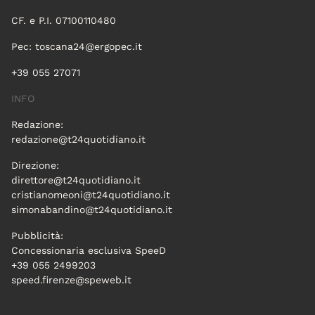
CF. e P.I. 07100110480
Pec:
toscana24@ergopec.it
+39 055 27071
INFO
Redazione:
redazione@t24quotidiano.it
Direzione:
direttore@t24quotidiano.it
cristianomeoni@t24quotidiano.it
simonabandino@t24quotidiano.it
Pubblicità:
Concessionaria esclusiva SpeeD
+39 055 2499203
speed.firenze@speweb.it