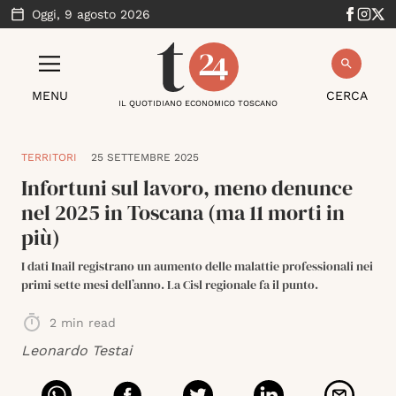
Oggi,
9 agosto 2026
MENU
CERCA
IL QUOTIDIANO ECONOMICO TOSCANO
TERRITORI
25 SETTEMBRE 2025
Infortuni sul lavoro, meno denunce
nel 2025 in Toscana (ma 11 morti in
più)
I dati Inail registrano un aumento delle malattie professionali nei
primi sette mesi dell’anno. La Cisl regionale fa il punto.
2
min read
Leonardo Testai