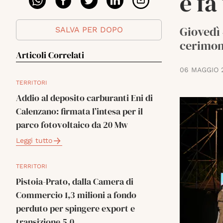
e f
Giovedì 
SALVA PER DOPO
cerimoni
Articoli Correlati
06 MAGGIO 
TERRITORI
Addio al deposito carburanti Eni di
Calenzano: firmata l’intesa per il
parco fotovoltaico da 20 Mw
Leggi tutto
TERRITORI
Pistoia-Prato, dalla Camera di
Commercio 1,3 milioni a fondo
perduto per spingere export e
transizione 5.0