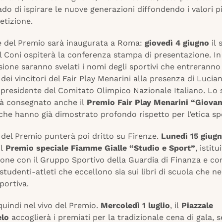
ado di ispirare le nuove generazioni diffondendo i valori pi
etizione.
e del Premio sarà inaugurata a Roma:
giovedì 4 giugno
il 
l Coni ospiterà la conferenza stampa di presentazione.
In
ione saranno svelati i nomi degli sportivi che entreranno 
dei vincitori del Fair Play Menarini alla presenza di Lucia
 presidente del Comitato Olimpico Nazionale Italiano. Lo 
rà consegnato anche il
Premio Fair Play Menarini “Giovan
che hanno già dimostrato profondo rispetto per l’etica sp
 del Premio punterà poi dritto su Firenze.
Lunedì 15 giug
il
Premio speciale Fiamme Gialle “Studio e Sport”
, istitu
one con il Gruppo Sportivo della Guardia di Finanza e con
studenti-atleti che eccellono sia sui libri di scuola che ne
sportiva.
quindi nel vivo del Premio.
Mercoledì 1 luglio
, il
Piazzale
elo
accoglierà i premiati per la tradizionale cena di gala, s