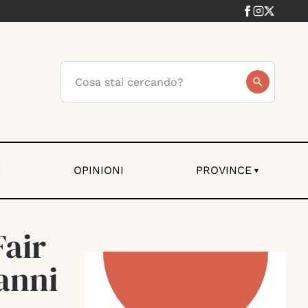
I
OPINIONI
PROVINCE
▾
Fair
anni