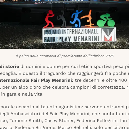
Il palco della cerimonia di premiazione dell'edizione 2025
di storie
di uomini e donne per cui l’etica sportiva pesa pi
edaglia. È questo il traguardo che raggiungerà fra poche
nternazionale Fair Play Menarini:
tre decenni e oltre 400
, per un albo d’oro che celebra campioni di correttezza, r
, in gara e nella vita.
 morale accanto al talento agonistico: servono entrambi p
degli Ambasciatori del Fair Play Menarini, che conta fuoric
Zico, Tommie Smith, Casey Stoner, Federica Pellegrini, Ian
varo, Federica Brignone, Marco Belinelli, solo per citarne