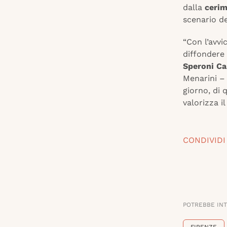
dalla
cerim
scenario d
“Con l’avvi
diffondere
Speroni Car
Menarini – 
giorno, di
valorizza i
CONDIVIDI
POTREBBE IN