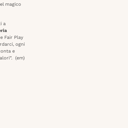
el magico
i a
eria
e Fair Play
rdarci, ogni
conta e
alori”. (em)