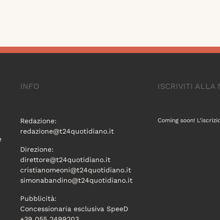
INFO
ISCRIVITI ALL
Redazione:
Coming soon! L'iscrizi
redazione@t24quotidiano.it
e
Direzione:
direttore@t24quotidiano.it
cristianomeoni@t24quotidiano.it
simonabandino@t24quotidiano.it
Pubblicità:
Concessionaria esclusiva SpeeD
+39 055 2499203