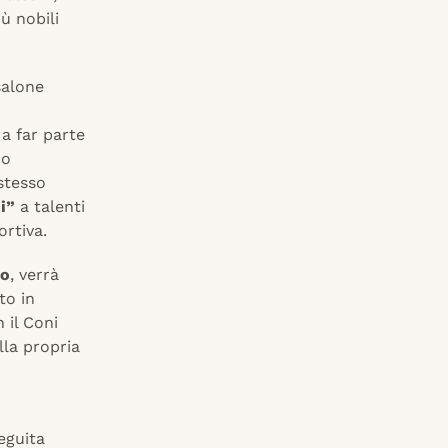
ù nobili
salone
a far parte
no
stesso
i”
a talenti
ortiva.
no
, verrà
ito in
 il Coni
lla propria
eguita