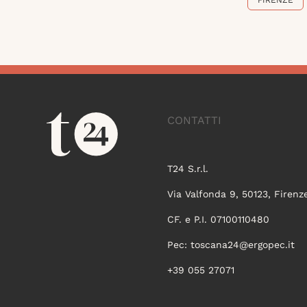
FIRENZE
CONTATTI
T24 S.r.l.
Via Valfonda 9, 50123, Firenz
CF. e P.I. 07100110480
Pec:
toscana24@ergopec.it
+39 055 27071